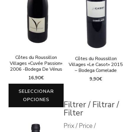
Côtes du Roussillon
Côtes du Roussillon
Villages «Cuvée Passion»
Villages «Le Casot» 2015
2006 -Bodega De Vénus
– Bodega Comelade
16,90
€
9,90
€
Este
Este
SELECCIONAR
producto
producto
OPCIONES
Filtrer / Filtrar /
tiene
tiene
Filter
múltiples
múltiples
variantes.
Prix / Price /
variantes.