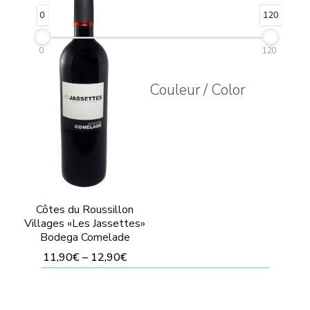
Las
Las
0
120
opciones
opciones
se
se
0
120
pueden
pueden
Couleur / Color
elegir
elegir
en
en
la
la
página
página
de
de
producto
producto
Côtes du Roussillon
Villages «Les Jassettes»
Bodega Comelade
11,90
€
–
12,90
€
Este
producto