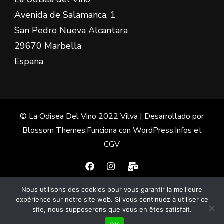
Avenida de Salamanca, 1
San Pedro Nueva Alcantara
29670 Marbella
Espana
© La Odisea Del Vino 2022
Vilva | Desarrollado por
Blossom Themes
.Funciona con
WordPress
.
Infos et
CGV
Nous utilisons des cookies pour vous garantir la meilleure
Français
(
Francés
)
Español
expérience sur notre site web. Si vous continuez à utiliser ce
site, nous supposerons que vous en êtes satisfait.
English
(
Inglés
)