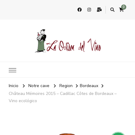
0
La Odisea Del Vino
Vente en ligne de vins français & boutique à Marbella, Espagne
Inicio
Notre cave
Region
Bordeaux
Château Mémoires 2015 – Cadillac Côtes de Bordeaux –
Vino ecológico