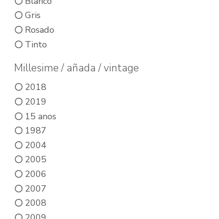
Blanco
Gris
Rosado
Tinto
Millesime / añada / vintage
2018
2019
15 anos
1987
2004
2005
2006
2007
2008
2009