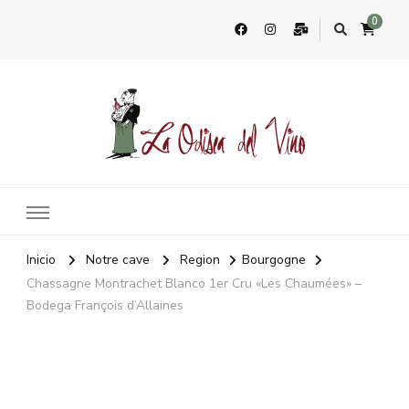
0
La Odisea Del Vino
Vente en ligne de vins français & boutique à Marbella, Espagne
Inicio
Notre cave
Region
Bourgogne
Chassagne Montrachet Blanco 1er Cru «Les Chaumées» –
Bodega François d’Allaines