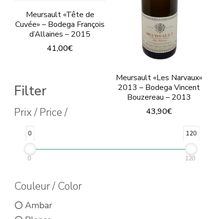
Meursault «Tête de
Cuvée» – Bodega François
d’Allaines – 2015
41,00
€
Meursault «Les Narvaux»
Filter
2013 – Bodega Vincent
Bouzereau – 2013
Prix / Price /
43,90
€
0
120
0
120
Couleur / Color
Ambar