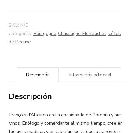
Blanco
1er
Cru
SKU:
N/D
"Les
Categorías:
Bourgogne
,
Chassagne Montrachet
,
Côtes
Chaumées"
de Beaune
-
Bodega
François
Descripción
Información adicional
d'Allaines
cantidad
Descripción
François d’Allaines es un apasionado de Borgoña y sus
vinos. Enólogo y comerciante al mismo tiempo, cree en
las uvas maduras y en las crianzas largas, para revelar