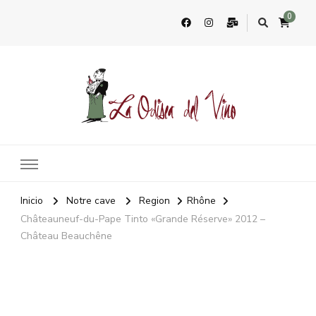
0
La Odisea Del Vino
Vente en ligne de vins français & boutique à Marbella, Espagne
Inicio
Notre cave
Region
Rhône
Châteauneuf-du-Pape Tinto «Grande Réserve» 2012 –
Château Beauchêne