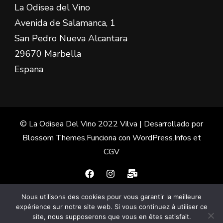
La Odisea del Vino
Avenida de Salamanca, 1
San Pedro Nueva Alcantara
29670 Marbella
Espana
© La Odisea Del Vino 2022
Vilva | Desarrollado por
Blossom Themes
.Funciona con
WordPress
.
Infos et
CGV
Nous utilisons des cookies pour vous garantir la meilleure
Français
(
Francés
)
Español
expérience sur notre site web. Si vous continuez à utiliser ce
site, nous supposerons que vous en êtes satisfait.
English
(
Inglés
)