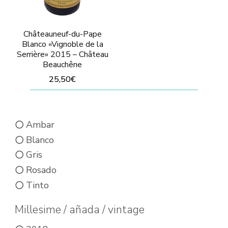
la
página
página
de
Châteauneuf-du-Pape
de
producto
Blanco «Vignoble de la
Serrière» 2015 – Château
producto
Beauchêne
25,50
€
Este
producto
Ambar
tiene
Blanco
múltiples
Gris
variantes.
Rosado
Las
Tinto
opciones
se
Millesime / añada / vintage
pueden