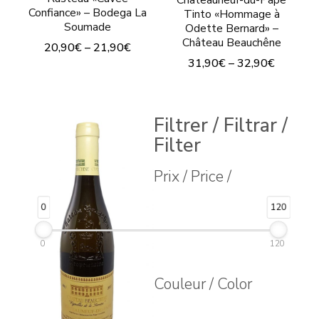
Châteauneuf-du-Pape
Confiance» – Bodega La
Tinto «Hommage à
Soumade
Odette Bernard» –
Château Beauchêne
20,90
€
–
21,90
€
31,90
€
–
32,90
€
Este
Este
producto
producto
tiene
Filtrer / Filtrar /
tiene
múltiples
Filter
múltiples
variantes.
Prix / Price /
variantes.
Las
Las
opciones
0
120
opciones
se
se
0
120
pueden
pueden
elegir
Couleur / Color
elegir
en
en
la