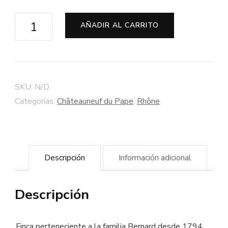
Châteauneuf-
AÑADIR AL CARRITO
du-
Pape
Tinto
"Grande
SKU:
N/D
Réserve"
Categorías:
Châteauneuf du Pape
,
Rhône
2012
-
Château
Descripción
Información adicional
Beauchêne
cantidad
Descripción
Finca perteneciente a la familia Bernard desde 1794,