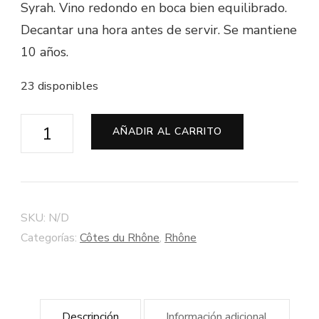
Syrah. Vino redondo en boca bien equilibrado.
Decantar una hora antes de servir. Se mantiene
10 años.
23 disponibles
Côtes-
AÑADIR AL CARRITO
du-
Rhône
Tinto
"Antéa"
SKU:
N/D
2014
Categorías:
Côtes du Rhône
,
Rhône
-
Bodega
La
Descripción
Información adicional