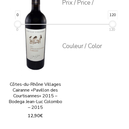
opciones
Prix / Price /
se
se
pu
0
120
pueden
ele
elegir
0
120
en
en
la
Couleur / Color
la
pág
página
de
de
pro
producto
Côtes-du-Rhône Villages
Cairanne «Pavillon des
Courtisannes» 2015 –
Bodega Jean-Luc Colombo
– 2015
12,90
€