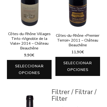
Côtes-du-Rhône Villages
Côtes-du-Rhône «Premier
Tinto «Vignoble de la
Terroir» 2011 – Château
Viale» 2014 – Château
Beauchêne
Beauchêne
11,90
€
9,90
€
Est
SELECCIONAR
Este
SELECCIONAR
pro
OPCIONES
producto
OPCIONES
tie
tiene
múl
múltiples
var
Filtrer / Filtrar /
variantes.
Filter
Las
Las
opc