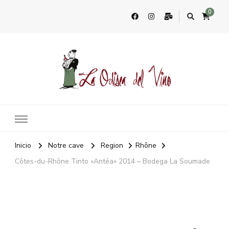
0
La Odisea Del Vino
Vente en ligne de vins français & boutique à Marbella, Espagne
Inicio
Notre cave
Region
Rhône
Côtes-du-Rhône Tinto «Antéa» 2014 – Bodega La Soumade