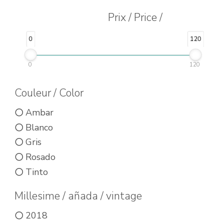
múltiples
múltiples
Prix / Price /
variantes.
variantes.
Las
Las
0
120
opciones
opciones
se
se
0
120
pueden
pueden
Couleur / Color
elegir
elegir
en
en
Ambar
la
la
Blanco
página
página
Gris
de
de
Rosado
Tinto
producto
producto
Millesime / añada / vintage
2018