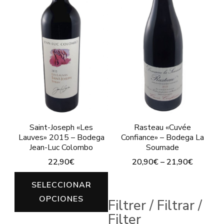
Las
opciones
se
pueden
elegir
en
la
página
Rasteau «Cuvée
Saint-Joseph «Les
de
Confiance» – Bodega La
Lauves» 2015 – Bodega
Soumade
Jean-Luc Colombo
producto
20,90
€
–
21,90
€
22,90
€
Este
Este
SELECCIONAR
producto
producto
OPCIONES
Filtrer / Filtrar /
tiene
tiene
Filter