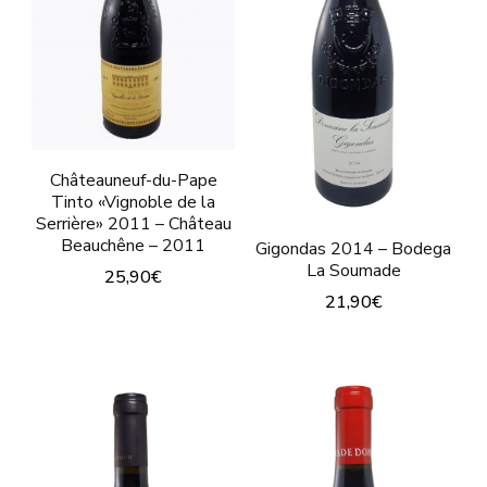
Châteauneuf-du-Pape
Tinto «Vignoble de la
Serrière» 2011 – Château
Beauchêne – 2011
Gigondas 2014 – Bodega
La Soumade
25,90
€
21,90
€
Este
producto
tiene
múltiples
variantes.