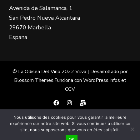
Avenida de Salamanca, 1
San Pedro Nueva Alcantara
29670 Marbella
Espana
© La Odisea Del Vino 2022
Vilva | Desarrollado por
Blossom Themes
.Funciona con
WordPress
.
Infos et
CGV
Nous utilisons des cookies pour vous garantir la meilleure
Français
(
Francés
)
Español
expérience sur notre site web. Si vous continuez à utiliser ce
site, nous supposerons que vous en êtes satisfait.
English
(
Inglés
)
OK