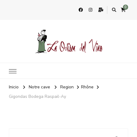
0
La Odisea Del Vino
Vente en ligne de vins français & boutique à Marbella, Espagne
Inicio
Notre cave
Region
Rhône
Gigondas Bodega Raspail-Ay