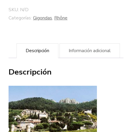
cantidad
SKU:
N/D
Categorías:
Gigondas
,
Rhône
Descripción
Información adicional
Descripción