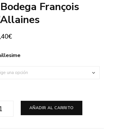
 Bodega François
’Allaines
,40
€
illesime
con-
AÑADIR AL CARRITO
utré-
illy