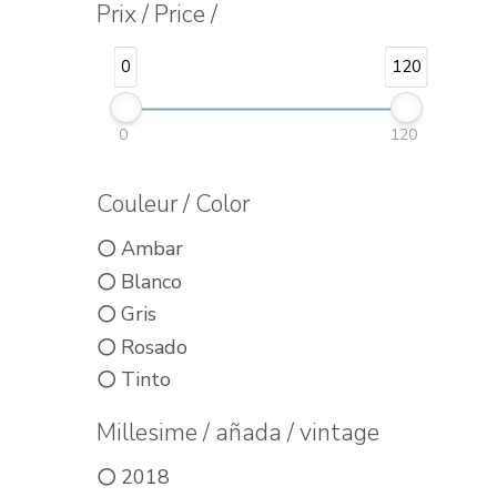
Prix / Price /
0
120
0
120
Couleur / Color
Ambar
Blanco
Gris
Rosado
Tinto
Millesime / añada / vintage
2018