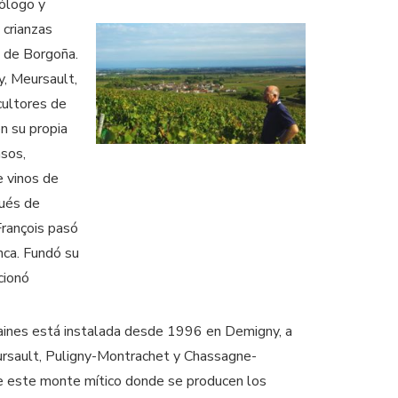
nólogo y
 crianzas
de Borgoña.
y, Meursault,
ultores de
n su propia
asos,
e vinos de
pués de
François pasó
nca. Fundó su
cionó
laines está instalada desde 1996 en Demigny, a
rsault, Puligny-Montrachet y Chassagne-
e este monte mítico donde se producen los