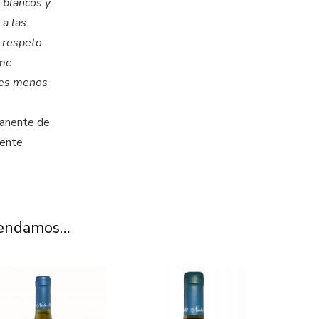
 blancos y
a las
 respeto
ume
ones menos
anente de
lente
mendamos…