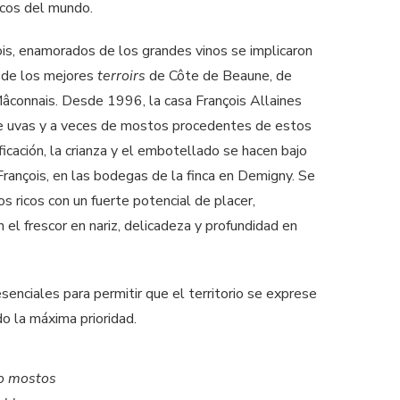
ecos del mundo.
is, enamorados de los grandes vinos se implicaron
os de los mejores
terroirs
de Côte de Beaune, de
âconnais. Desde 1996, la casa François Allaines
n de uvas y a veces de mostos procedentes de estos
ficación, la crianza y el embotellado se hacen bajo
François, en las bodegas de la finca en Demigny. Se
os ricos con un fuerte potencial de placer,
 el frescor en nariz, delicadeza y profundidad en
 esenciales para permitir que el territorio se exprese
do la máxima prioridad.
 o mostos