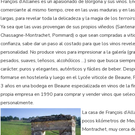
François d’Allaines es un apasionado de Borgoña y sus vinos. E
comerciante al mismo tiempo, cree en las uvas maduras y en las
largas, para revelar toda la delicadeza y la magia de los
terroirs
Ya sea que las uvas provengan de sus propios viñedos (Santena
Chassagne-Montrachet, Pommard) o que sean compradas a vitic
confianza, sabe dar un paso al costado para que los vinos revele
personalidad. No produce vinos para impresionar a la galería (gr
pesados, suaves, leñosos, alcohólicos …) sino que busca siempr
carácter, puros y elegantes, auténticos y fáciles de beber. Des
formarse en hostelería y luego en el Lycée viticole de Beaune, 
3 años en una bodega en Beaune especializada en vinos de la fi
propia empresa en 1990 para comprar y vender vinos que selec
personalmente.
La casa de François d’Al
pocos kilómetros de Meu
Montrachet, muy cerca d