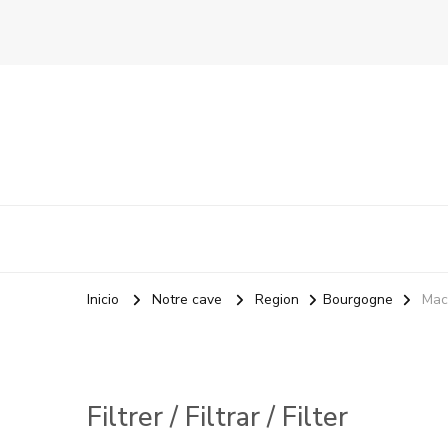
La Odisea Del Vino
Vente en ligne de vins français & boutique à Marbella, 
Inicio
Notre cave
Region
Bourgogne
Mac
Filtrer / Filtrar / Filter