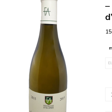
🔍
–
d
15
m
Ma
Sol
Pou