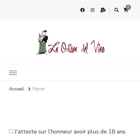
0
La Odisea Del Vino
Vente en ligne de vins français & boutique à Cadiz, Espagne
Accueil
Panier
Panier
J'atteste sur l'honneur avoir plus de 18 ans.