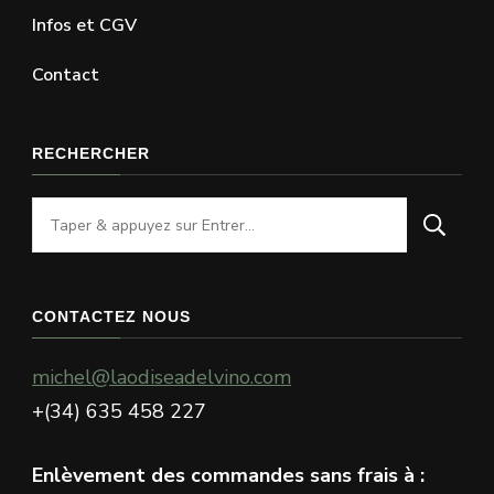
Infos et CGV
Contact
RECHERCHER
Vous
recherchiez
quelque
chose
CONTACTEZ NOUS
?
michel@laodiseadelvino.com
+(34) 635 458 227
Enlèvement des commandes sans frais à :