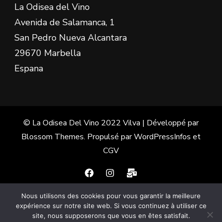
La Odisea del Vino
Avenida de Salamanca, 1
San Pedro Nueva Alcantara
29670 Marbella
Espana
© La Odisea Del Vino 2022
Vilva | Développé par
Blossom Themes
. Propulsé par
WordPress
Infos et
CGV
Nous utilisons des cookies pour vous garantir la meilleure
Français
Español
(
Espagnol
)
expérience sur notre site web. Si vous continuez à utiliser ce
site, nous supposerons que vous en êtes satisfait.
English
(
Anglais
)