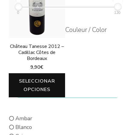
opciones
opciones
se
0
120
se
pueden
pueden
Couleur / Color
elegir
elegir
en
en
Château Tanesse 2012 –
la
Cadillac Côtes de
la
página
Bordeaux
página
9,90
€
de
de
producto
Este
SELECCIONAR
producto
producto
OPCIONES
tiene
múltiples
variantes.
Ambar
Las
Blanco
opciones