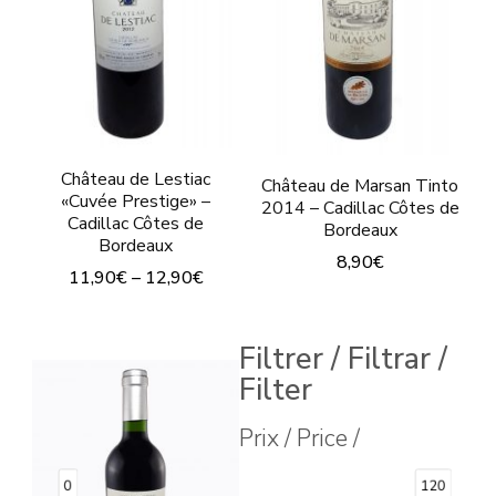
Château de Lestiac
Château de Marsan Tinto
«Cuvée Prestige» –
2014 – Cadillac Côtes de
Cadillac Côtes de
Bordeaux
Bordeaux
8,90
€
11,90
€
–
12,90
€
Este
Este
producto
producto
Filtrer / Filtrar /
tiene
Filter
tiene
múltiples
múltiples
Prix / Price /
variantes.
variantes.
Las
Las
0
120