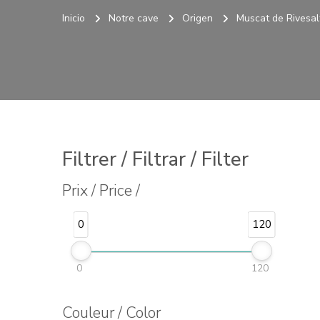
Inicio
Notre cave
Origen
Muscat de Rivesal
Filtrer / Filtrar / Filter
Prix / Price /
0
120
0
120
Couleur / Color