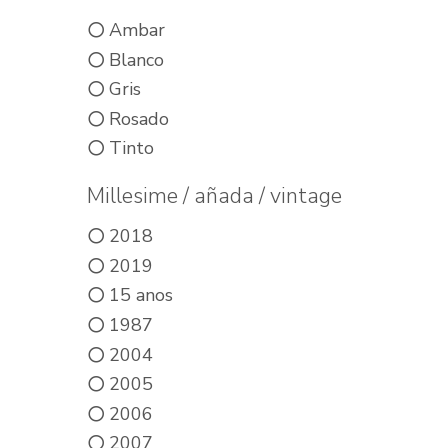
Ambar
Blanco
Gris
Rosado
Tinto
Millesime / añada / vintage
2018
2019
15 anos
1987
2004
2005
2006
2007