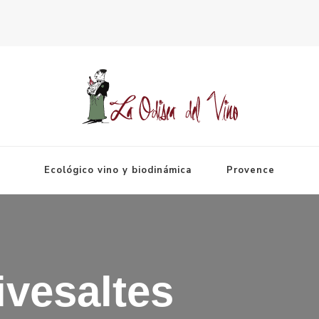
Espagne
Ecológico vino y biodinámica
Provence
ivesaltes