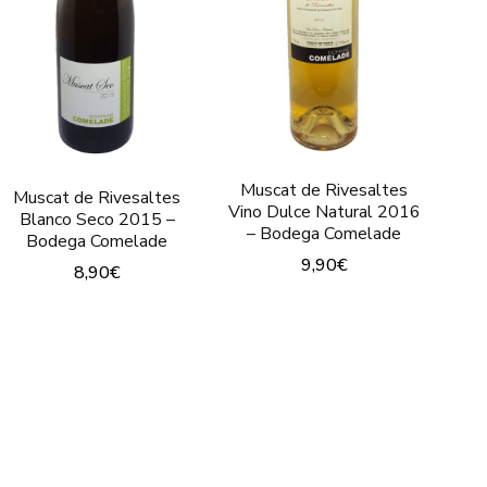
Muscat de Rivesaltes
Muscat de Rivesaltes
Vino Dulce Natural 2016
Blanco Seco 2015 –
– Bodega Comelade
Bodega Comelade
9,90
€
8,90
€
Este
Este
producto
producto
tiene
tiene
múltiples
múltiples
variantes.
variantes.
Las
Las