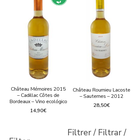
Château Mémoires 2015
Château Roumieu Lacoste
– Cadillac Côtes de
– Sauternes – 2012
Bordeaux – Vino ecológico
28,50
€
14,90
€
Este
Filtrer / Filtrar /
producto