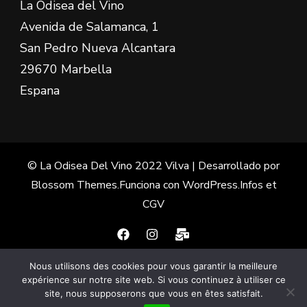
La Odisea del Vino
Avenida de Salamanca, 1
San Pedro Nueva Alcantara
29670 Marbella
Espana
© La Odisea Del Vino 2022
Vilva | Desarrollado por
Blossom Themes
.Funciona con
WordPress
.
Infos et
CGV
Nous utilisons des cookies pour vous garantir la meilleure
Français
(
Francés
)
Español
expérience sur notre site web. Si vous continuez à utiliser ce
site, nous supposerons que vous en êtes satisfait.
English
(
Inglés
)