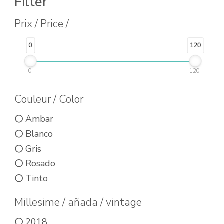
Filter
tiene
múltiples
Prix / Price /
variantes.
0
120
Las
opciones
0
120
se
pueden
Couleur / Color
elegir
Ambar
en
Blanco
la
Gris
página
Rosado
de
Tinto
producto
Millesime / añada / vintage
2018