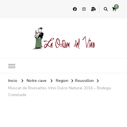
0
La Odisea Del Vino
Vente en ligne de vins français & boutique à Marbella, Espagne
Inicio
Notre cave
Region
Roussillon
Muscat de Rivesaltes Vino Dulce Natural 2016 – Bodega
Comelade