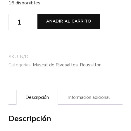
16 disponibles
Muscat
AÑADIR AL CARRITO
de
Rivesaltes
Vino
Dulce
SKU:
N/D
Natural
Categorías:
Muscat de Rivesaltes
,
Roussillon
2016
-
Bodega
Descripción
Información adicional
Comelade
cantidad
Descripción