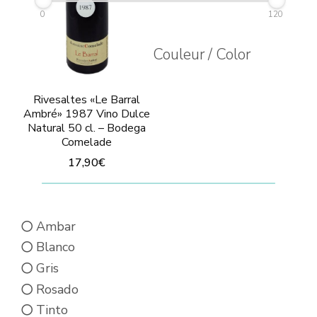
0
120
Couleur / Color
Rivesaltes «Le Barral
Ambré» 1987 Vino Dulce
Natural 50 cl. – Bodega
Comelade
17,90
€
Este
producto
Ambar
tiene
Blanco
múltiples
Gris
variantes.
Rosado
Las
Tinto