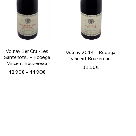
Volnay 1er Cru «Les
Volnay 2014 – Bodega
Santenots» – Bodega
Vincent Bouzereau
Vincent Bouzereau
31,50
€
42,90
€
–
44,90
€
Este
Este
producto
producto
tiene
tiene
múltiples
múltiples
variantes.
variantes.
Las
Las
opciones