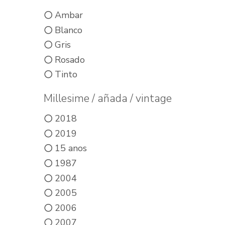
Ambar
Blanco
Gris
Rosado
Tinto
Millesime / añada / vintage
2018
2019
15 anos
1987
2004
2005
2006
2007