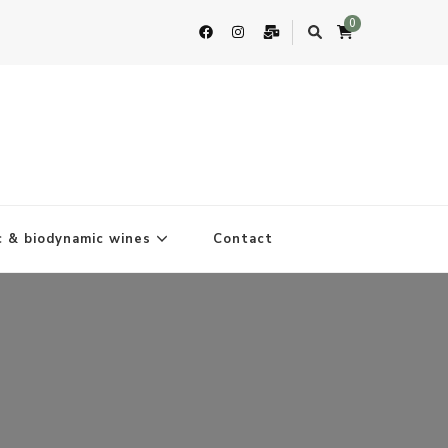
0
c & biodynamic wines
Contact