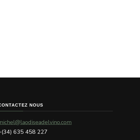
CONTACTEZ NOUS
michel@laodiseadelvino.com
+(34) 635 458 227