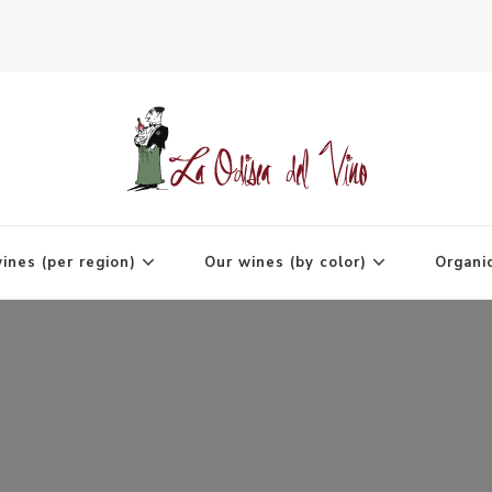
agne
ines (per region)
Our wines (by color)
Organi