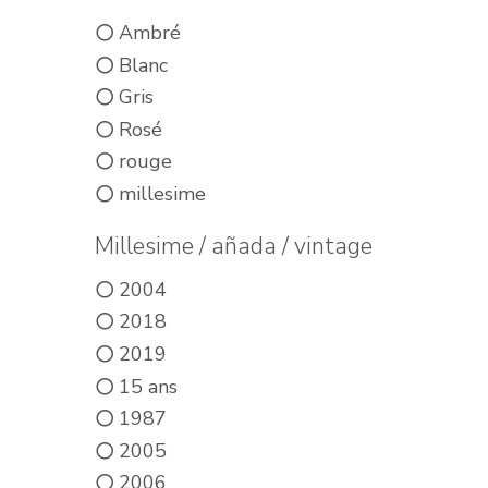
Ambré
Blanc
Gris
Rosé
rouge
millesime
Millesime / añada / vintage
2004
2018
2019
15 ans
1987
2005
2006