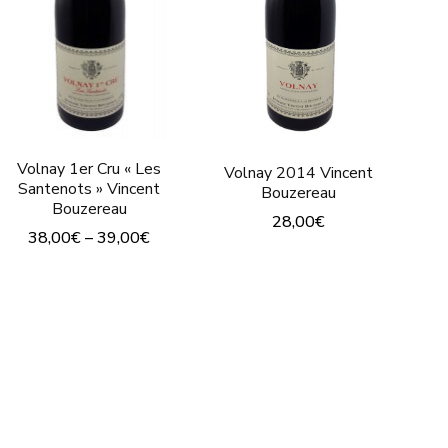
Volnay 1er Cru « Les
Volnay 2014 Vincent
Santenots » Vincent
Bouzereau
Bouzereau
28,00
€
38,00
€
–
39,00
€
Ce
Ce
produit
produit
a
a
plusieurs
plusieurs
variations.
variations.
Les
Les
options