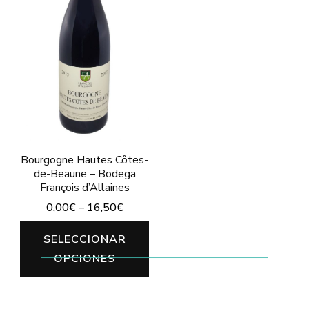
en
la
página
de
producto
Bourgogne Hautes Côtes-
de-Beaune – Bodega
François d’Allaines
0,00
€
–
16,50
€
Este
SELECCIONAR
producto
OPCIONES
tiene
múltiples