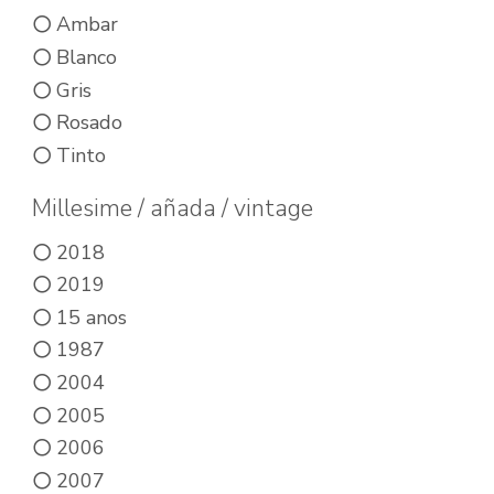
variantes.
Ambar
Las
Blanco
opciones
Gris
se
Rosado
pueden
Tinto
elegir
Millesime / añada / vintage
en
la
2018
2019
página
15 anos
de
1987
producto
2004
2005
2006
2007