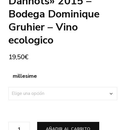
Dannots» 2015 –
Bodega Dominique
Gruhier – Vino
ecologico
19,50
€
millesime
Bourgogne
AÑADIR AL CARRITO