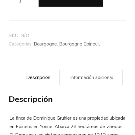
Epineuil
tinto
"L'Ames
des
SKU:
N/D
Dannots"
Categorías:
Bourgogne
,
Bourgogne Epineuil
2015
-
Bodega
Descripción
Información adicional
Dominique
Gruhier
Descripción
-
Vino
ecologico
La finca de Dominique Gruhier es una propiedad ubicada
cantidad
en Epineuil en Yonne. Abarca 28 hectáreas de viñedos.