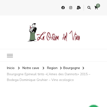
0
La Odisea Del Vino
Vente en ligne de vins français & boutique à Marbella, Espagne
Inicio
Notre cave
Region
Bourgogne
Bourgogne Epineuil tinto «L’Ames des Dannots» 2015 –
Bodega Dominique Gruhier – Vino ecologico