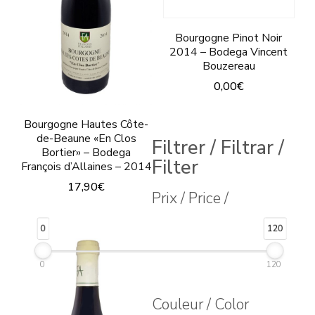
Bourgogne Pinot Noir
2014 – Bodega Vincent
Bouzereau
0,00
€
Este
Bourgogne Hautes Côte-
producto
de-Beaune «En Clos
Filtrer / Filtrar /
Bortier» – Bodega
tiene
Filter
François d’Allaines – 2014
múltiples
17,90
€
Prix / Price /
variantes.
Las
0
120
opciones
se
0
120
pueden
Couleur / Color
elegir