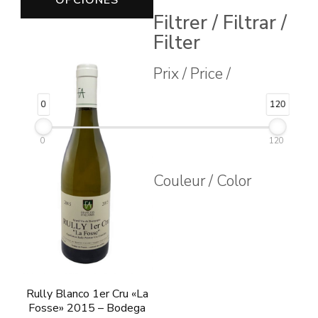
producto
tiene
Filtrer / Filtrar /
tiene
múltiples
Filter
múltiples
variantes.
Prix / Price /
variantes.
Las
Las
opciones
0
120
opciones
se
se
0
120
pueden
pueden
elegir
Couleur / Color
elegir
en
en
la
la
página
página
de
de
producto
producto
Rully Blanco 1er Cru «La
Fosse» 2015 – Bodega