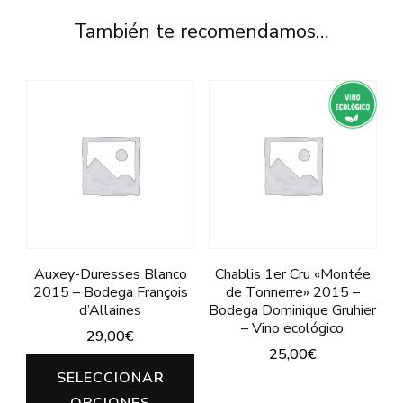
También te recomendamos…
Auxey-Duresses Blanco
Chablis 1er Cru «Montée
2015 – Bodega François
de Tonnerre» 2015 –
d’Allaines
Bodega Dominique Gruhier
– Vino ecológico
29,00
€
25,00
€
Este
SELECCIONAR
Este
producto
OPCIONES