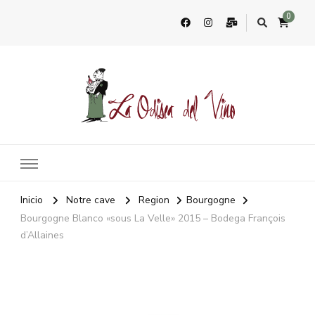
0
La Odisea Del Vino
Vente en ligne de vins français & boutique à Marbella, Espagne
Inicio
Notre cave
Region
Bourgogne
Bourgogne Blanco «sous La Velle» 2015 – Bodega François
d’Allaines