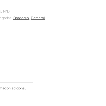
merol
U:
N/D
o
egorías:
Bordeaux
,
Pomerol
lógico
tidad
rmación adicional