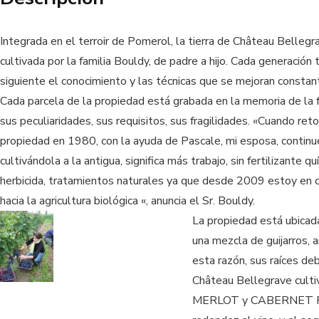
Integrada en el terroir de Pomerol, la tierra de Château Bellegr
cultivada por la familia Bouldy, de padre a hijo. Cada generación 
siguiente el conocimiento y las técnicas que se mejoran consta
Cada parcela de la propiedad está grabada en la memoria de la f
sus peculiaridades, sus requisitos, sus fragilidades. «Cuando ret
propiedad en 1980, con la ayuda de Pascale, mi esposa, continu
cultivándola a la antigua, significa más trabajo, sin fertilizante qu
herbicida, tratamientos naturales ya que desde 2009 estoy en 
hacia la agricultura biológica «, anuncia el Sr. Bouldy.
La propiedad está ubicada
una mezcla de guijarros, ar
esta razón, sus raíces de
Château Bellegrave culti
MERLOT y CABERNET FRAN