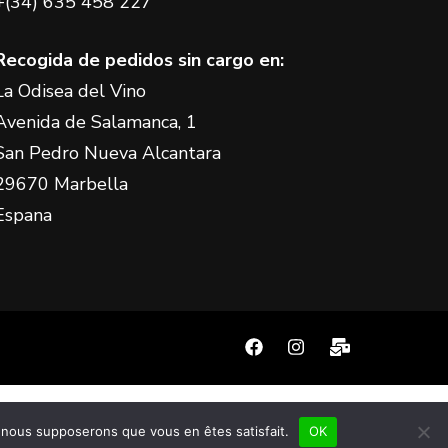
+(34) 635 458 227
Recogida de pedidos sin cargo en:
La Odisea del Vino
Avenida de Salamanca, 1
San Pedro Nueva Alcantara
29670 Marbella
Espana
e, nous supposerons que vous en êtes satisfait.
OK