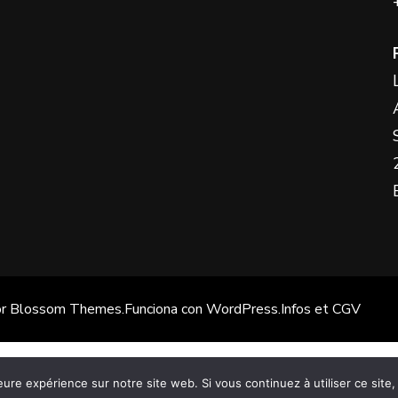
de
producto
or
Blossom Themes
.Funciona con
WordPress
.
Infos et CGV
Français
(
Francés
)
Español
English
(
Inglés
)
eure expérience sur notre site web. Si vous continuez à utiliser ce sit