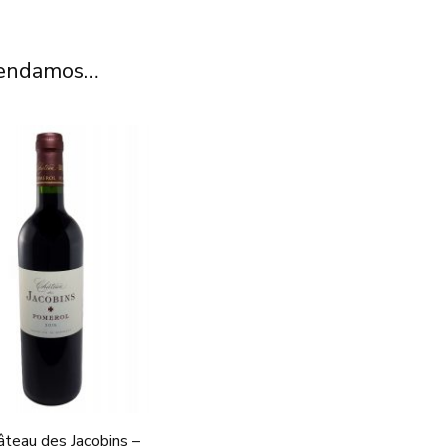
mendamos…
âteau des Jacobins –