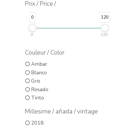
Prix / Price /
0
120
0
120
Couleur / Color
Ambar
Blanco
Gris
Rosado
Tinto
Millesime / añada / vintage
2018