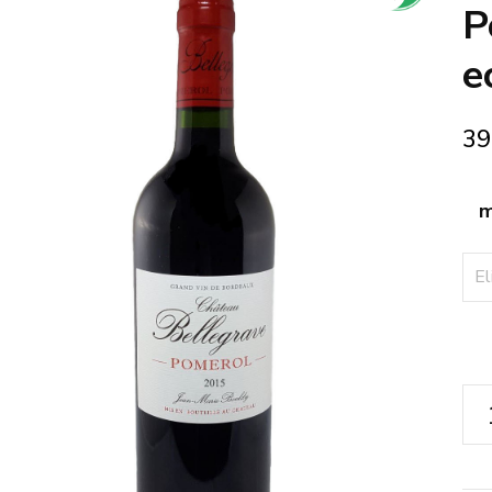
🔍
P
e
39
m
Ch
Bel
-