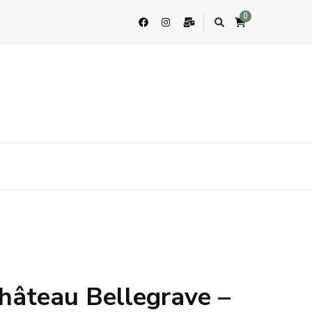
0
hâteau Bellegrave –