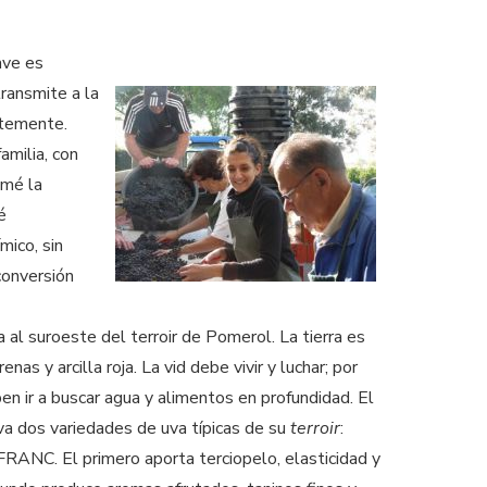
ave es
transmite a la
ntemente.
amilia, con
omé la
é
ímico, sin
conversión
 al suroeste del terroir de Pomerol. La tierra es
enas y arcilla roja. La vid debe vivir y luchar; por
ben ir a buscar agua y alimentos en profundidad. El
va dos variedades de uva típicas de su
terroir
:
C. El primero aporta terciopelo, elasticidad y