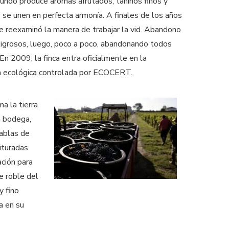
gundo produce aromas afrutados, taninos finos y
 se unen en perfecta armonía. A finales de los años
e reexaminó la manera de trabajar la vid. Abandono
igrosos, luego, poco a poco, abandonando todos
 En 2009, la finca entra oficialmente en la
ura ecológica controlada por ECOCERT.
a la tierra
a bodega,
tablas de
rituradas
ción para
e roble del
y fino
a en su