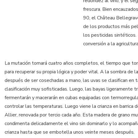
redondez al vino, y el se
frescura. Bien encauzados
90, el Château Bellegrav
de los productos más pel
los pesticidas sintéticos.
conversión a la agricult
La mutación tomará cuatro años completos, el tiempo que tom
para recuperar su propia lógica y poder vital. A la sombra de l
después de ser cosechadas a mano, las uvas se clasifican en 
clasificación muy sofisticadas. Luego, las bayas ligeramente t
fermentarán y macerarán en cubas equipadas con termorregula
controlar las temperaturas. Luego viene la crianza en barrica d
Allier, renovada por tercio cada año. Esta madera de grano mu
condimenta delicadamente el vino sin dominarlo y lo acompañ
crianza hasta que se embotella unos veinte meses después.