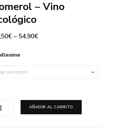
omerol – Vino
cológico
,50
€
–
54,90
€
illesime
âteau
AÑADIR AL CARRITO
legrave