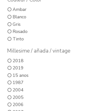
elegir
elegir
en
Ambar
en
la
Blanco
la
página
Gris
página
de
Rosado
de
Tinto
producto
producto
Millesime / añada / vintage
2018
2019
15 anos
1987
2004
2005
2006