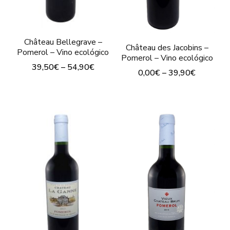
Château Bellegrave –
Château des Jacobins –
Pomerol – Vino ecológico
Pomerol – Vino ecológico
39,50
€
–
54,90
€
0,00
€
–
39,90
€
Este
Este
producto
producto
tiene
tiene
múltiples
múltiples
variantes.
variantes.
Las
Las
opciones
opciones
se
se
pueden
pueden
elegir