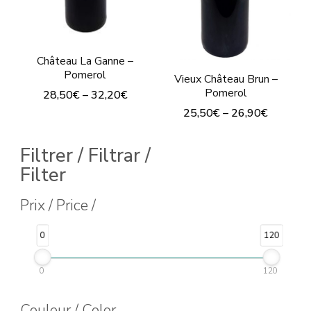
elegir
en
en
la
la
Château La Ganne –
página
página
Pomerol
Vieux Château Brun –
de
de
Pomerol
28,50
€
–
32,20
€
producto
producto
25,50
€
–
26,90
€
Este
Este
producto
Filtrer / Filtrar /
producto
tiene
Filter
tiene
múltiples
múltiples
Prix / Price /
variantes.
variantes.
Las
0
120
Las
opciones
opciones
se
0
120
se
pueden
Couleur / Color
pueden