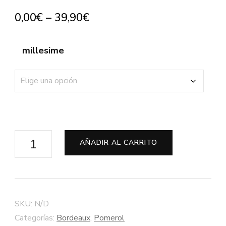
0,00
€
–
39,90
€
millesime
Château
AÑADIR AL CARRITO
des
Jacobins
-
Pomerol
SKU:
N/D
-
Categorías:
Bordeaux
,
Pomerol