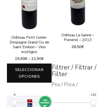
se
pueden
elegir
en
la
Château La Ganne –
Château Petit Corbin-
página
Pomerol – 2013
Despagne Grand Cru de
de
28,50
€
Saint Emilion – Vino
ecológico
producto
19,90
€
–
21,90
€
Filtrer / Filtrar /
Este
SELECCIONAR
Filter
producto
OPCIONES
tiene
Prix / Price /
múltiples
0
120
variantes.
Las