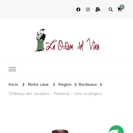
0
La Odisea Del Vino
Vente en ligne de vins français & boutique à Marbella, Espagne
Inicio
Notre cave
Region
Bordeaux
Château des Jacobins – Pomerol – Vino ecológico