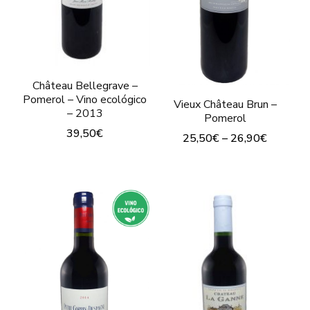
Château Bellegrave –
Pomerol – Vino ecológico
Vieux Château Brun –
– 2013
Pomerol
39,50
€
25,50
€
–
26,90
€
Este
producto
tiene
múltiples
variantes.
Las
opciones