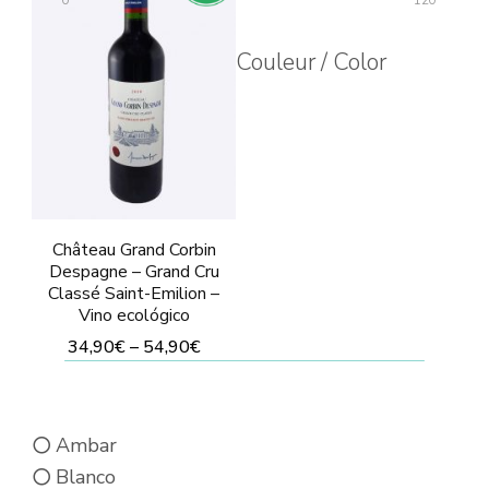
0
120
opciones
se
Couleur / Color
pueden
elegir
en
la
página
Château Grand Corbin
de
Despagne – Grand Cru
producto
Classé Saint-Emilion –
Vino ecológico
34,90
€
–
54,90
€
Este
producto
Ambar
tiene
Blanco
múltiples