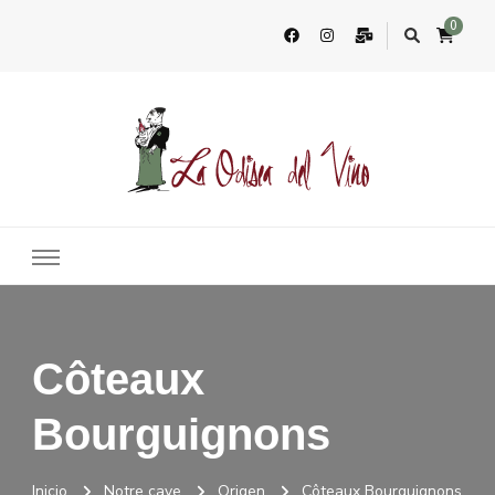
0
La Odisea Del Vino
Vente en ligne de vins français & boutique à Marbella, Espagne
Côteaux
Bourguignons
Inicio
Notre cave
Origen
Côteaux Bourguignons