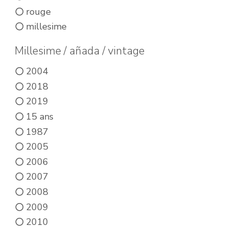
Les
rouge
options
millesime
peuvent
être
Millesime / añada / vintage
choisies
2004
sur
2018
la
2019
page
15 ans
du
1987
produit
2005
2006
2007
2008
2009
2010