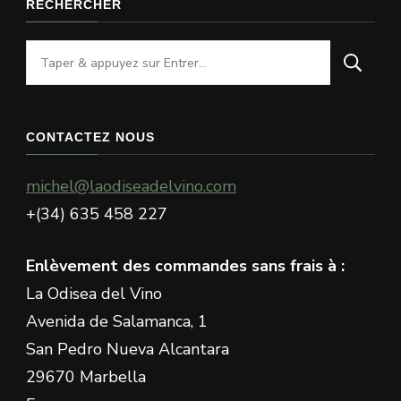
RECHERCHER
Vous
recherchiez
quelque
chose
CONTACTEZ NOUS
?
michel@laodiseadelvino.com
+(34) 635 458 227
Enlèvement des commandes sans frais à :
La Odisea del Vino
Avenida de Salamanca, 1
San Pedro Nueva Alcantara
29670 Marbella