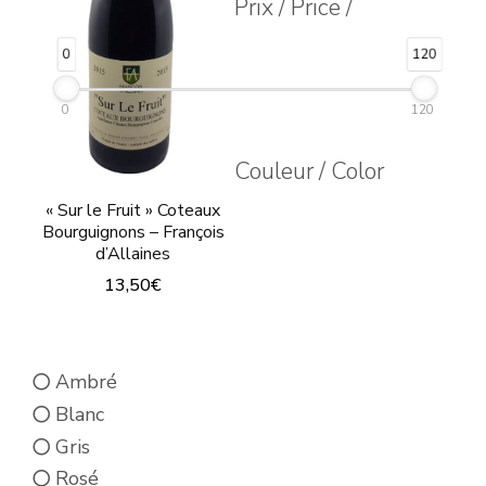
Prix / Price /
0
120
0
120
Couleur / Color
« Sur le Fruit » Coteaux
Bourguignons – François
d’Allaines
13,50
€
Ce
produit
Ambré
a
Blanc
plusieurs
Gris
variations.
Rosé