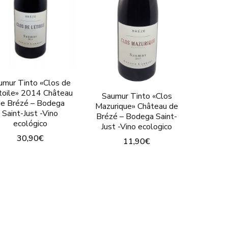
umur Tinto «Clos de
toile» 2014 Château
Saumur Tinto «Clos
e Brézé – Bodega
Mazurique» Château de
Saint-Just -Vino
Brézé – Bodega Saint-
ecológico
Just -Vino ecologico
30,90
€
11,90
€
Este
Este
to
producto
producto
tiene
tiene
les
múltiples
múltiples
es.
variantes.
variantes.