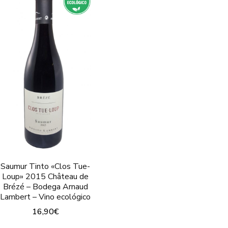
Las
Las
opciones
opcion
se
se
pueden
puede
elegir
elegir
en
en
la
la
página
página
de
de
producto
produc
Saumur Tinto «Clos Tue-
Loup» 2015 Château de
Brézé – Bodega Arnaud
Lambert – Vino ecológico
16,90
€