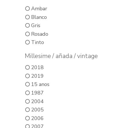
Ambar
Blanco
Gris
Rosado
Tinto
Millesime / añada / vintage
2018
2019
15 anos
1987
2004
2005
2006
2007