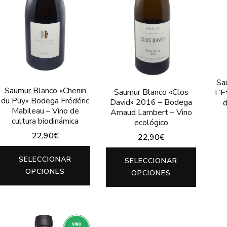
Sa
Saumur Blanco «Chenin
Saumur Blanco «Clos
L’E
du Puy» Bodega Frédéric
David» 2016 – Bodega
d
Mabileau – Vino de
Arnaud Lambert – Vino
cultura biodinámica
ecológico
22,90
€
22,90
€
Este
Este
SELECCIONAR
SELECCIONAR
producto
produc
OPCIONES
OPCIONES
tiene
tiene
múltiples
múltip
variantes.
variant