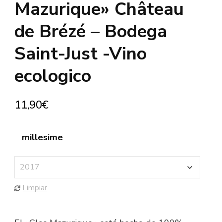
Mazurique» Château
de Brézé – Bodega
Saint-Just -Vino
ecologico
11,90
€
millesime
Limpiar