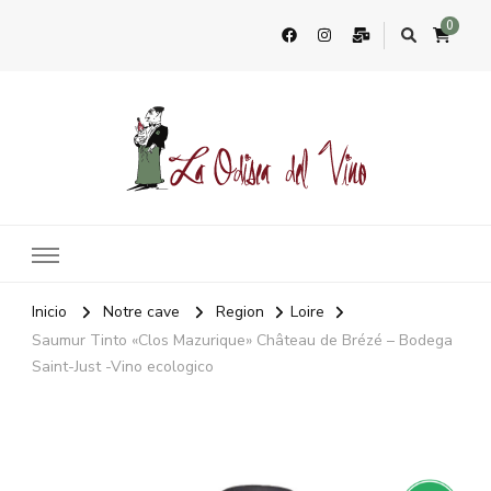
0
La Odisea Del Vino
Vente en ligne de vins français & boutique à Marbella, Espagne
Inicio
Notre cave
Region
Loire
Saumur Tinto «Clos Mazurique» Château de Brézé – Bodega
Saint-Just -Vino ecologico