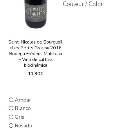
elegir
Couleur / Color
en
la
página
de
Saint-Nicolas de Bourgueil
producto
«Les Petits Grains» 2016
Bodega Frédéric Mabileau
– Vino de cultura
biodinámica
11,90
€
Este
producto
Ambar
tiene
Blanco
múltiples
Gris
variantes.
Rosado
Las