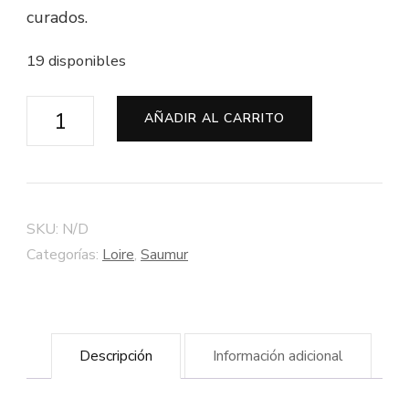
curados.
19 disponibles
Saumur
AÑADIR AL CARRITO
Tinto
"Clos
Mazurique"
Château
SKU:
N/D
de
Categorías:
Loire
,
Saumur
Brézé
-
Bodega
Descripción
Información adicional
Saint-
Just