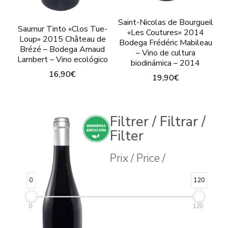
Saint-Nicolas de Bourgueil
Saumur Tinto «Clos Tue-
«Les Coutures» 2014
Loup» 2015 Château de
Bodega Frédéric Mabileau
Brézé – Bodega Arnaud
– Vino de cultura
Lambert – Vino ecológico
biodinámica – 2014
16,90
€
19,90
€
Este
producto
Filtrer / Filtrar /
tiene
Filter
múltiples
variantes.
Prix / Price /
Las
0
120
opciones
se
0
120
pueden