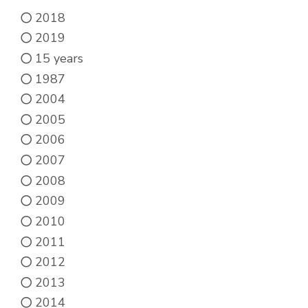
be
2018
chosen
2019
on
15 years
the
1987
product
2004
page
2005
2006
2007
2008
2009
2010
2011
2012
2013
2014