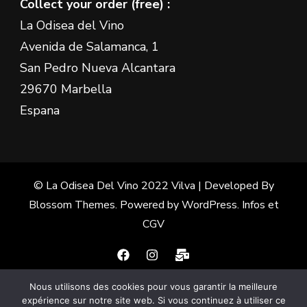
Collect your order (free) :
La Odisea del Vino
Avenida de Salamanca, 1
San Pedro Nueva Alcantara
29670 Marbella
Espana
© La Odisea Del Vino 2022
Vilva | Developed By
Blossom Themes
. Powered by
WordPress
.
Infos et
CGV
Nous utilisons des cookies pour vous garantir la meilleure
Français
(
French
)
Español
(
Spanish
)
expérience sur notre site web. Si vous continuez à utiliser ce