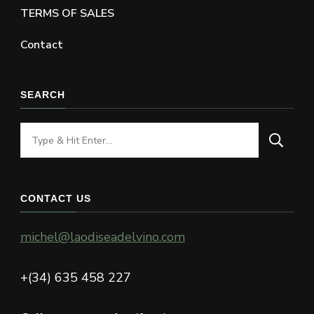
TERMS OF SALES
Contact
SEARCH
Looking
for
Something?
CONTACT US
michel@laodiseadelvino.com
+(34) 635 458 227