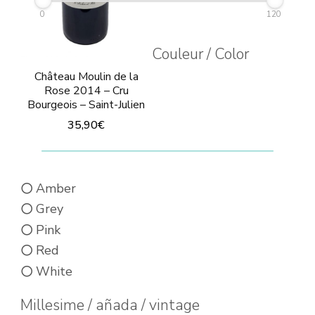
0
120
Couleur / Color
Château Moulin de la
Rose 2014 – Cru
Bourgeois – Saint-Julien
35,90
€
This
product
Amber
has
Grey
multiple
Pink
variants.
Red
The
White
options
may
Millesime / añada / vintage