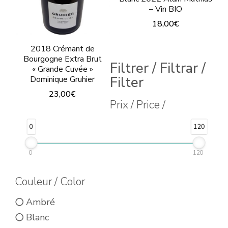
– Vin BIO
18,00
€
Ce
2018 Crémant de
produit
Bourgogne Extra Brut
Filtrer / Filtrar /
« Grande Cuvée »
a
Filter
Dominique Gruhier
plusieurs
23,00
€
Prix / Price /
variations.
Les
0
120
options
peuvent
0
120
être
Couleur / Color
choisies
sur
Ambré
la
Blanc