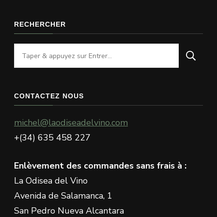
RECHERCHER
Vous
recherchiez
quelque
chose
CONTACTEZ NOUS
?
michel@laodiseadelvino.com
+(34) 635 458 227
Enlèvement des commandes sans frais à :
La Odisea del Vino
Avenida de Salamanca, 1
San Pedro Nueva Alcantara