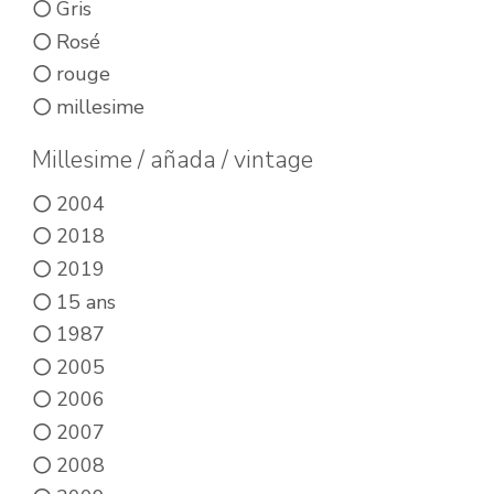
page
Gris
du
Rosé
rouge
produit
millesime
Millesime / añada / vintage
2004
2018
2019
15 ans
1987
2005
2006
2007
2008