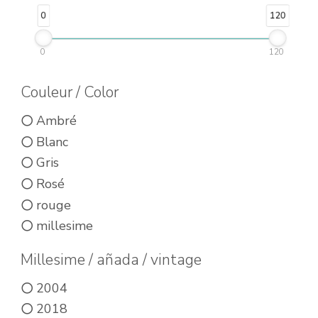
Les
Les
0
120
options
options
peuvent
peuvent
0
120
être
être
Couleur / Color
choisies
choisies
sur
sur
Ambré
la
Blanc
la
page
Gris
page
du
Rosé
du
rouge
produit
produit
millesime
Millesime / añada / vintage
2004
2018