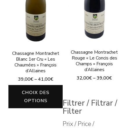
Chassagne Montrachet
Chassagne Montrachet
Rouge « Le Concis des
Blanc 1er Cru « Les
Champs » François
Chaumées » François
d’Allaines
d’Allaines
32,00
€
–
39,00
€
39,00
€
–
41,00
€
Ce
Ce
CHOIX DES
produit
produit
OPTIONS
Filtrer / Filtrar /
a
a
Filter
plusieurs
plusieurs
Prix / Price /
variations.
variations.