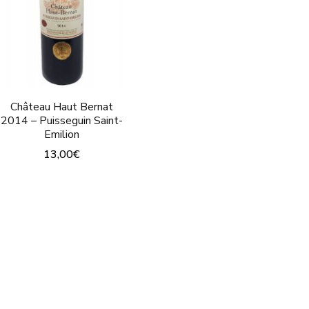
Château Haut Bernat
2014 – Puisseguin Saint-
Emilion
13,00
€
Ce
produit
a
plusieurs
variations.
Les
options