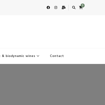
0
c & biodynamic wines
Contact