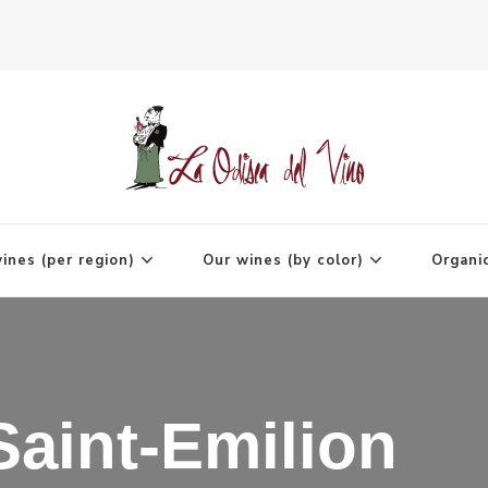
agne
ines (per region)
Our wines (by color)
Organi
Saint-Emilion