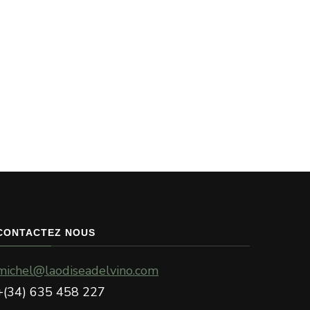
CONTACTEZ NOUS
michel@laodiseadelvino.com
+(34) 635 458 227