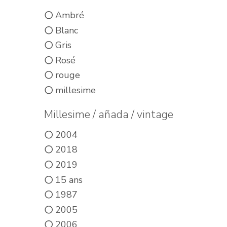
Ambré
Blanc
Gris
Rosé
rouge
millesime
Millesime / añada / vintage
2004
2018
2019
15 ans
1987
2005
2006