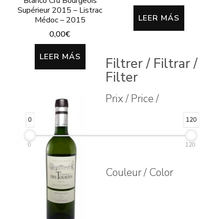
Blanco Cru Bourgeois
Supérieur 2015 – Listrac
LEER MÁS
Médoc – 2015
0,00
€
LEER MÁS
Filtrer / Filtrar /
Filter
Prix / Price /
0
120
0
120
Couleur / Color