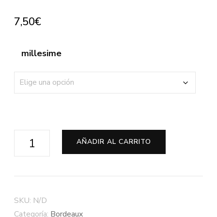
7,50
€
millesime
Château
AÑADIR AL CARRITO
De
Marsan
Blanco
2015
SKU:
N/D
-
Categoría:
Bordeaux