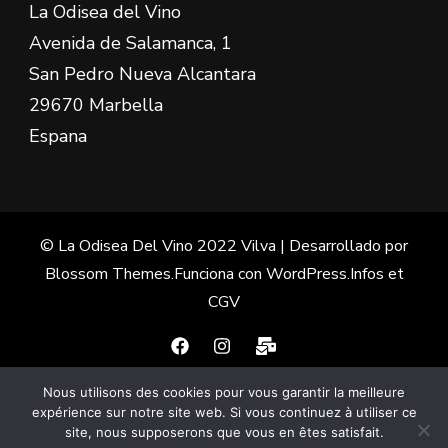
La Odisea del Vino
Avenida de Salamanca, 1
San Pedro Nueva Alcantara
29670 Marbella
Espana
© La Odisea Del Vino 2022
Vilva | Desarrollado por
Blossom Themes
.Funciona con
WordPress
.
Infos et
CGV
Nous utilisons des cookies pour vous garantir la meilleure
Français
(
Francés
)
Español
expérience sur notre site web. Si vous continuez à utiliser ce
site, nous supposerons que vous en êtes satisfait.
English
(
Inglés
)