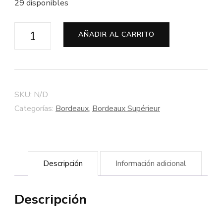
29 disponibles
Château
AÑADIR AL CARRITO
Pénin
2014
"Grande
Sélection"
SKU:
N/D
-
Categorías:
Bordeaux
,
Bordeaux Supérieur
Bordeaux
Supérieur
cantidad
Descripción
Información adicional
Descripción