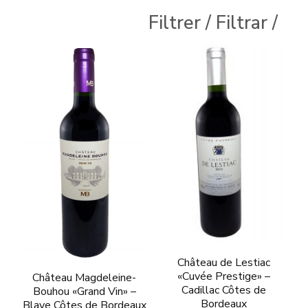
producto
Filtrer / Filtrar /
tiene
múltiples
variantes.
Las
opciones
se
pueden
elegir
en
la
página
Château de Lestiac
de
«Cuvée Prestige» –
Château Magdeleine-
producto
Cadillac Côtes de
Bouhou «Grand Vin» –
Bordeaux
Blaye Côtes de Bordeaux