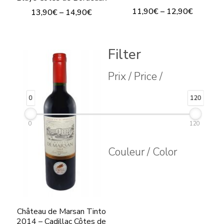
11,90
€
–
12,90
€
13,90
€
–
14,90
€
Este
Este
producto
producto
Filter
tiene
tiene
múltiples
Prix / Price /
múltiples
variantes.
variantes.
0
120
Las
Las
opciones
opciones
0
120
se
se
Couleur / Color
pueden
pueden
elegir
elegir
en
en
la
la
Château de Marsan Tinto
página
página
2014 – Cadillac Côtes de