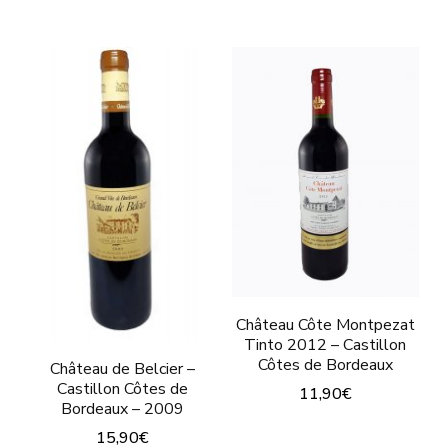
Château Côte Montpezat
Tinto 2012 – Castillon
Côtes de Bordeaux
Château de Belcier –
Castillon Côtes de
11,90
€
Bordeaux – 2009
Este
15,90
€