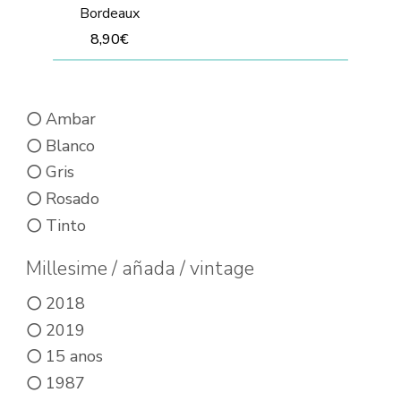
de
de
Bordeaux
producto
8,90
€
producto
Este
producto
Ambar
tiene
Blanco
múltiples
Gris
variantes.
Rosado
Las
Tinto
opciones
se
Millesime / añada / vintage
pueden
2018
elegir
2019
en
15 anos
la
1987