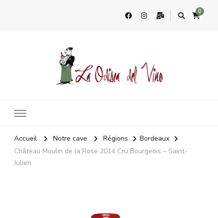
0
La Odisea Del Vino
Vente en ligne de vins français & boutique à Cadiz, Espagne
Accueil
Notre cave
Régions
Bordeaux
Château Moulin de la Rose 2014 Cru Bourgeois – Saint-
Julien