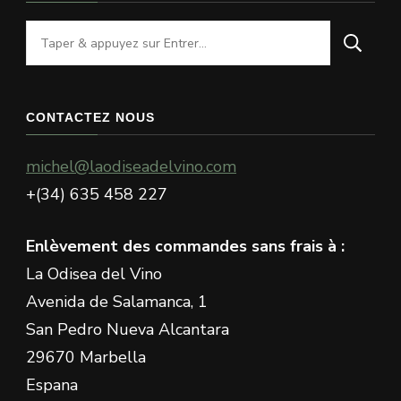
Vous
recherchiez
quelque
chose
CONTACTEZ NOUS
?
michel@laodiseadelvino.com
+(34) 635 458 227
Enlèvement des commandes sans frais à :
La Odisea del Vino
Avenida de Salamanca, 1
San Pedro Nueva Alcantara
29670 Marbella
Espana