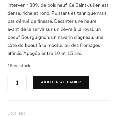
intervenir 30% de bois neuf. Ce Saint-Julien est
dense, riche et rond. Puissant et tannique mais
pas dénué de finesse. Décanter une heure
avant de le servir sur un lièvre à la royal, un
boeuf Bourguignon, un navarin d’agneau, une
côte de boeuf à la moelle, ou des fromages
affinés. Apogée entre 10 et 15 ans.
19 en stock
quantité
AJOUTER AU PANIER
de
Château
Moulin
de
UGS :
ND