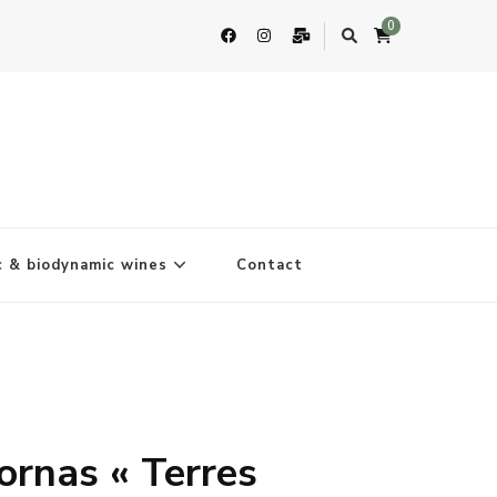
0
c & biodynamic wines
Contact
ornas « Terres