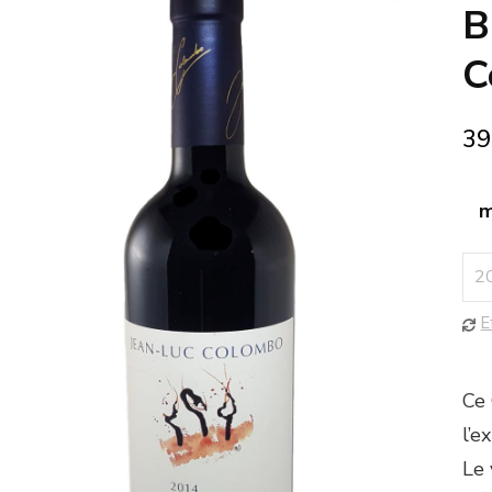
🔍
B
C
39
m
E
Ce 
l’e
Le 