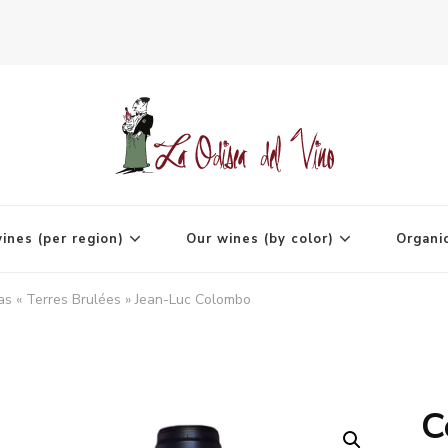
agne
ines (per region)
Our wines (by color)
Organi
as « Terres Brulées » Jean-Luc Colombo
C