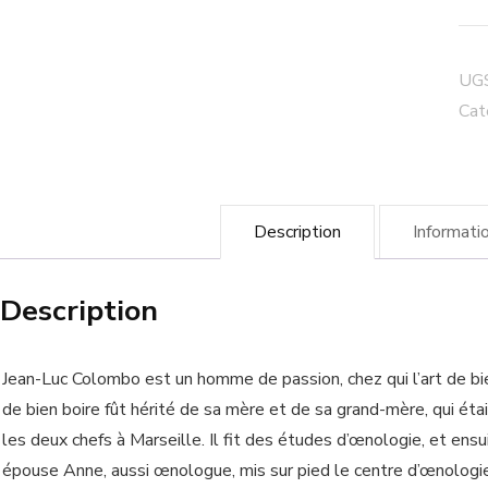
Cor
"Te
Bru
UGS
Jea
Cat
Lu
Co
Description
Informati
Description
Jean-Luc Colombo est un homme de passion, chez qui l’art de b
de bien boire fût hérité de sa mère et de sa grand-mère, qui éta
les deux chefs à Marseille. Il fit des études d’œnologie, et ens
épouse Anne, aussi œnologue, mis sur pied le centre d’œnologie