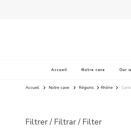
La Odisea Del Vino
Vente en ligne de vins français & boutique à Cadiz, Esp
Accueil
Notre cave
Our w
Accueil
Notre cave
Régions
Rhône
Corn
Filtrer / Filtrar / Filter