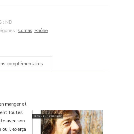
nas
rres
lées"
 :
ND
n-
égories :
Cornas
,
Rhône
c
lombo
ons complémentaires
ien manger et
ient toutes
uite avec son
 ou il exerça