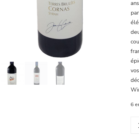
ans
par
élé
deu
cou
fra
épi
vos
déc
Win
6 e
qua
de