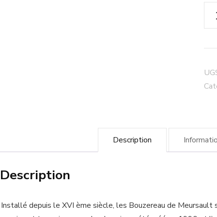
qua
de
Cor
Bla
Gr
UGS
Cr
Cat
"Cl
de
Fiè
Description
Informati
20
Vin
Description
Bo
Installé depuis le XVI ème siècle, les Bouzereau de Meursault 