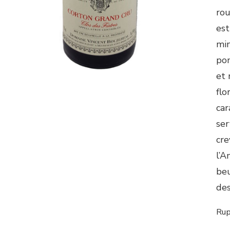
rou
est
min
pom
et 
flo
car
ser
cre
l’A
beu
des
Rup