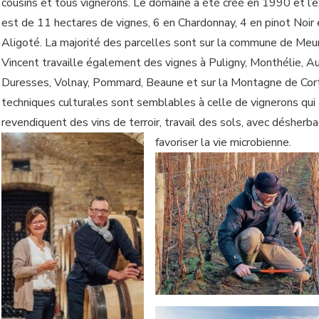
cousins et tous vignerons. Le domaine a été créé en 1990 et l’e
est de 11 hectares de vignes, 6 en Chardonnay, 4 en pinot Noir 
Aligoté. La majorité des parcelles sont sur la commune de Meur
Vincent travaille également des vignes à Puligny, Monthélie, A
Duresses, Volnay, Pommard, Beaune et sur la Montagne de Cor
techniques culturales sont semblables à celle de vignerons qui
revendiquent des vins de terroir, travail des sols, avec désherba
favoriser la vie microbienne.