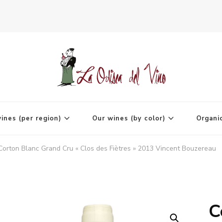
agne
ines (per region)
Our wines (by color)
Organi
Corton Blanc Grand Cru « Clos des Fiètres » 2013 Vincent Bouzereau
C