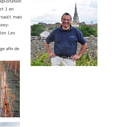
xploitation
et 1 en
sault, mais
uxey-
ton. Les
ge afin de