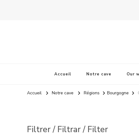
La Odisea Del Vino
Vente en ligne de vins français & boutique à Cadiz, Esp
Accueil
Notre cave
Our w
Accueil
Notre cave
Régions
Bourgogne
Filtrer / Filtrar / Filter