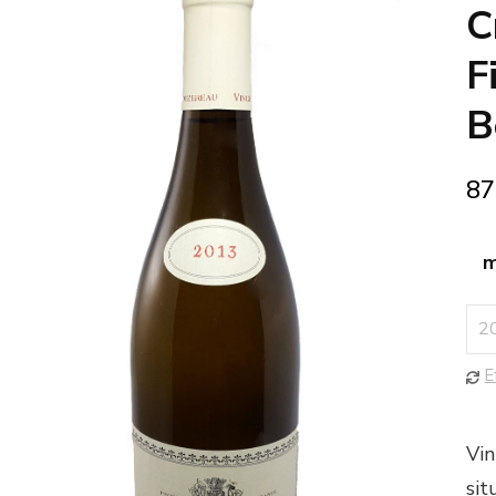
🔍
C
F
B
87
m
E
Vin
sit