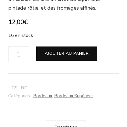
pintade rôtie, et des fromages affinés.
12,00
€
16 en stock
quantité
AJOUTER AU PANIER
de
Château
Brande
Bergère
UGS :
ND
"Cuvée
Catégories :
Bordeaux
,
Bordeaux Supérieur
O'Byrnes"
AOC
Bordeaux