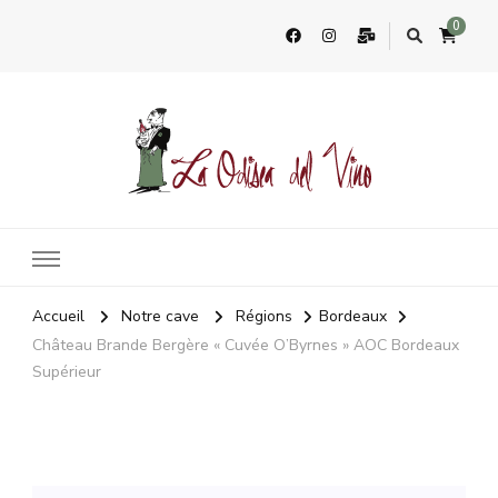
0
La Odisea Del Vino
Vente en ligne de vins français & boutique à Cadiz, Espagne
Accueil
Notre cave
Régions
Bordeaux
Château Brande Bergère « Cuvée O’Byrnes » AOC Bordeaux
Supérieur