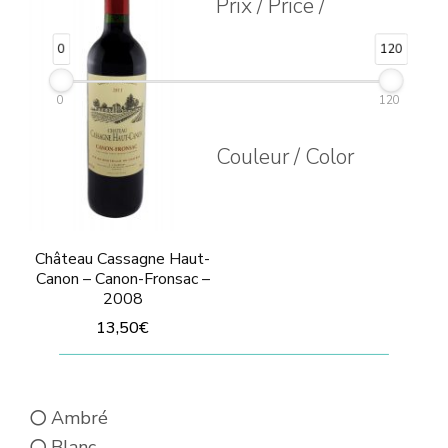
Prix / Price /
0
120
0
120
Couleur / Color
Château Cassagne Haut-
Canon – Canon-Fronsac –
2008
13,50
€
Ambré
Blanc