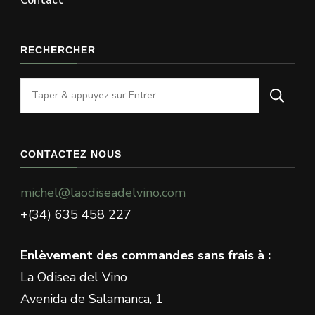
RECHERCHER
Vous
recherchiez
quelque
chose
CONTACTEZ NOUS
?
michel@laodiseadelvino.com
+(34) 635 458 227
Enlèvement des commandes sans frais à :
La Odisea del Vino
Avenida de Salamanca, 1