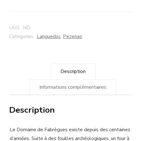
Languedoc
-
"La
UGS :
ND
Villa"
Catégories :
Languedoc
,
Pezenas
Domaine
de
Fabrègues
Description
-
Pézenas
Informations complémentaires
Description
Le Domaine de Fabrègues existe depuis des centaines
d’années. Suite à des fouilles archéologiques, un four à