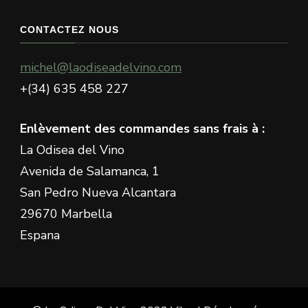
quelque
chose
CONTACTEZ NOUS
?
michel@laodiseadelvino.com
+(34) 635 458 227
Enlèvement des commandes sans frais à :
La Odisea del Vino
Avenida de Salamanca, 1
San Pedro Nueva Alcantara
29670 Marbella
Espana