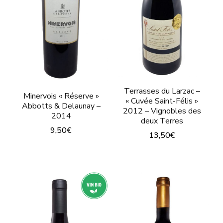
Terrasses du Larzac –
Minervois « Réserve »
« Cuvée Saint-Félis »
Abbotts & Delaunay –
2012 – Vignobles des
2014
deux Terres
9,50
€
13,50
€
Ce
produit
a
plusieurs
variations.