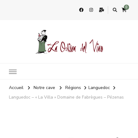
0
La Odisea Del Vino
Vente en ligne de vins français & boutique à Cadiz, Espagne
Accueil
Notre cave
Régions
Languedoc
Languedoc – « La Villa » Domaine de Fabrègues – Pézenas