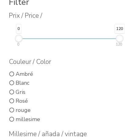
Filter
plusieurs
plusieurs
Prix / Price /
variations.
variations.
Les
Les
0
120
options
options
peuvent
peuvent
0
120
être
être
Couleur / Color
choisies
choisies
sur
Ambré
sur
la
Blanc
la
page
Gris
page
du
Rosé
du
rouge
produit
produit
millesime
Millesime / añada / vintage