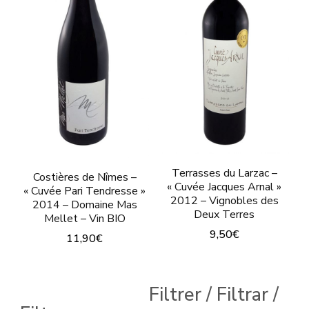
Les
options
peuvent
être
choisies
sur
la
page
Terrasses du Larzac –
Costières de Nîmes –
du
« Cuvée Jacques Arnal »
« Cuvée Pari Tendresse »
2012 – Vignobles des
produit
2014 – Domaine Mas
Deux Terres
Mellet – Vin BIO
9,50
€
11,90
€
Ce
Ce
produit
produit
Filtrer / Filtrar /
a
a