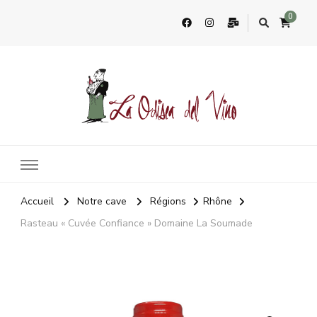
0
La Odisea Del Vino
Vente en ligne de vins français & boutique à Cadiz, Espagne
Accueil
Notre cave
Régions
Rhône
Rasteau « Cuvée Confiance » Domaine La Soumade