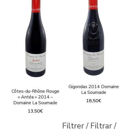
Gigondas 2014 Domaine
Côtes-du-Rhône Rouge
La Soumade
« Antéa » 2014 –
18,50
€
Domaine La Soumade
Ce
13,50
€
produit
Ce
Filtrer / Filtrar /
a