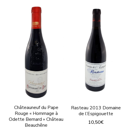
produit
plusieurs
a
variations.
plusieurs
Les
variations.
options
Les
peuvent
options
être
peuvent
choisies
être
sur
choisies
la
sur
page
la
du
page
Châteauneuf du Pape
Rasteau 2013 Domaine
produit
du
Rouge « Hommage à
de l’Espigouette
Odette Bernard » Château
produit
10,50
€
Beauchêne