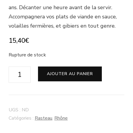
ans. Décanter une heure avant de la servir.
Accompagnera vos plats de viande en sauce,
volailles fermières, et gibiers en tout genre.
15,40
€
Rupture de stock
quantité
AJOUTER AU PANIER
de
Rasteau
"Cuvée
Confiance"
UGS :
ND
Domaine
Catégories :
Rasteau
,
Rhône
La