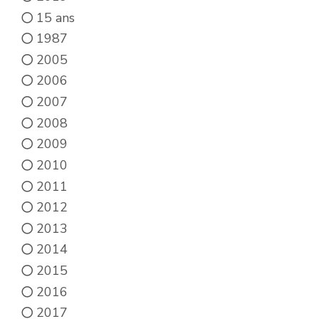
page
15 ans
du
1987
produit
2005
2006
2007
2008
2009
2010
2011
2012
2013
2014
2015
2016
2017