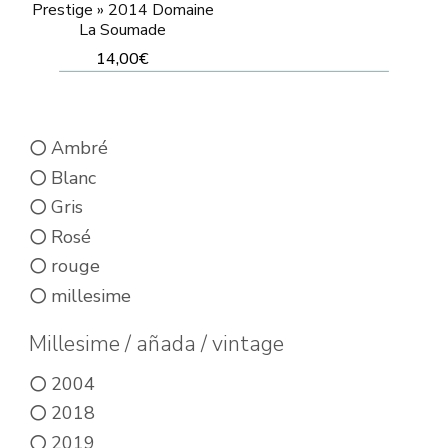
Prestige » 2014 Domaine
produit
La Soumade
14,00
€
Ce
produit
Ambré
a
Blanc
plusieurs
Gris
variations.
Rosé
Les
rouge
options
millesime
peuvent
être
Millesime / añada / vintage
choisies
2004
sur
2018
la
2019