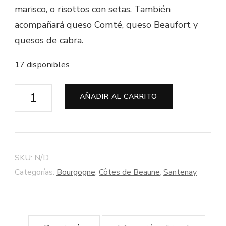
marisco, o risottos con setas. También
acompañará queso Comté, queso Beaufort y
quesos de cabra.
17 disponibles
Santenay
AÑADIR AL CARRITO
Blanco
"Les
Bras"
2015
SKU:
N/D
-
Categorías:
Bourgogne
,
Côtes de Beaune
,
Santenay
Bodega
François
d'Allaines