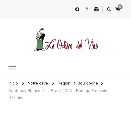
0
La Odisea Del Vino
Vente en ligne de vins français & boutique à Marbella, Espagne
Inicio
Notre cave
Region
Bourgogne
Santenay Blanco «Les Bras» 2015 – Bodega François
d’Allaines