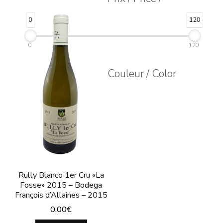
Las
0
120
opciones
se
0
120
pueden
Couleur / Color
elegir
en
la
página
de
producto
Rully Blanco 1er Cru «La
Fosse» 2015 – Bodega
François d’Allaines – 2015
0,00
€