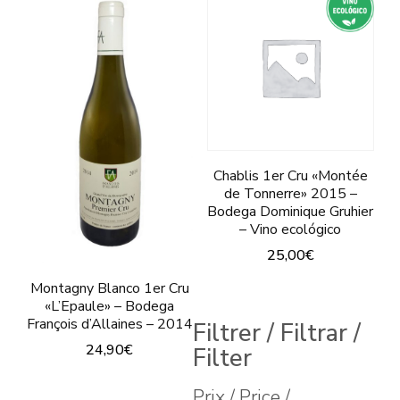
Chablis 1er Cru «Montée
de Tonnerre» 2015 –
Bodega Dominique Gruhier
– Vino ecológico
25,00
€
Este
Montagny Blanco 1er Cru
«L’Epaule» – Bodega
producto
François d’Allaines – 2014
Filtrer / Filtrar /
tiene
24,90
€
Filter
múltiples
Prix / Price /
variantes.