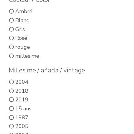
choisies
choisies
sur
Ambré
sur
la
Blanc
la
page
Gris
page
du
Rosé
du
rouge
produit
produit
millesime
Millesime / añada / vintage
2004
2018
2019
15 ans
1987
2005