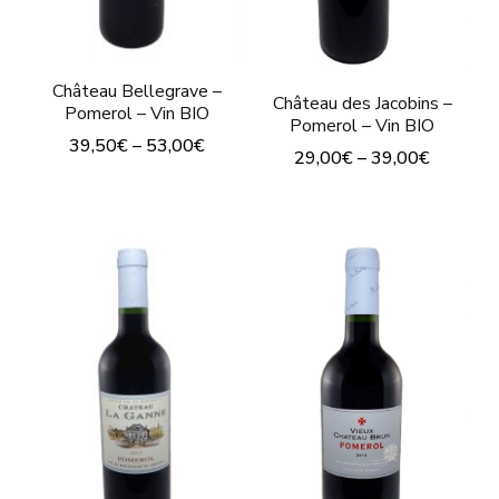
Château Bellegrave –
Château des Jacobins –
Pomerol – Vin BIO
Pomerol – Vin BIO
39,50
€
–
53,00
€
29,00
€
–
39,00
€
Ce
Ce
produit
produit
a
a
plusieurs
plusieurs
variations.
variations.
Les
Les
options
options
peuvent
peuvent
être
être
choisies