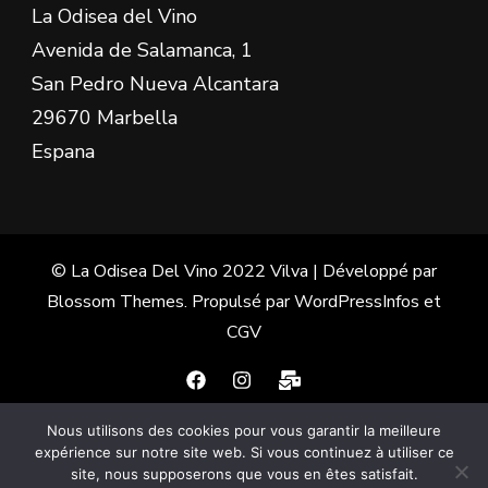
La Odisea del Vino
Avenida de Salamanca, 1
San Pedro Nueva Alcantara
29670 Marbella
Espana
© La Odisea Del Vino 2022
Vilva | Développé par
Blossom Themes
. Propulsé par
WordPress
Infos et
CGV
Nous utilisons des cookies pour vous garantir la meilleure
Français
Español
(
Espagnol
)
expérience sur notre site web. Si vous continuez à utiliser ce
site, nous supposerons que vous en êtes satisfait.
English
(
Anglais
)