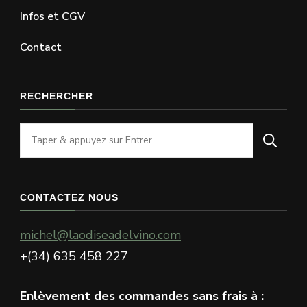
Infos et CGV
Contact
RECHERCHER
Vous
recherchiez
quelque
chose
CONTACTEZ NOUS
?
michel@laodiseadelvino.com
+(34) 635 458 227
Enlèvement des commandes sans frais à :