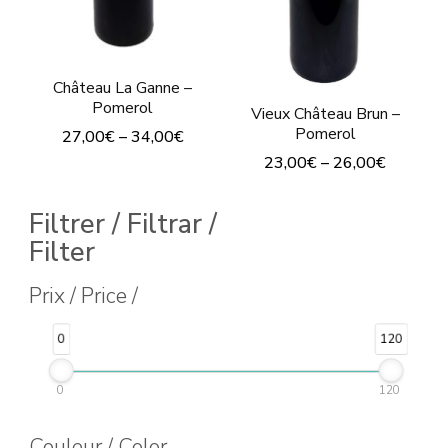
choisies
sur
sur
la
la
Château La Ganne –
page
page
Pomerol
Vieux Château Brun –
du
du
Pomerol
27,00
€
–
34,00
€
produit
produit
23,00
€
–
26,00
€
Ce
Ce
produit
Filtrer / Filtrar /
produit
a
Filter
a
plusieurs
plusieurs
Prix / Price /
variations.
variations.
Les
0
120
Les
options
options
peuvent
0
120
peuvent
être
Couleur / Color
être