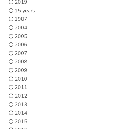
2019
on
15 years
the
1987
product
2004
page
2005
2006
2007
2008
2009
2010
2011
2012
2013
2014
2015