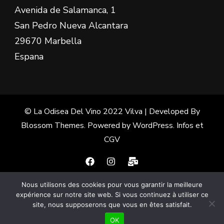
Avenida de Salamanca, 1
San Pedro Nueva Alcantara
29670 Marbella
Espana
© La Odisea Del Vino 2022
Vilva | Developed By
Blossom Themes
. Powered by
WordPress
.
Infos et
CGV
Nous utilisons des cookies pour vous garantir la meilleure
Français
(
French
)
Español
(
Spanish
)
expérience sur notre site web. Si vous continuez à utiliser ce
site, nous supposerons que vous en êtes satisfait.
English
OK