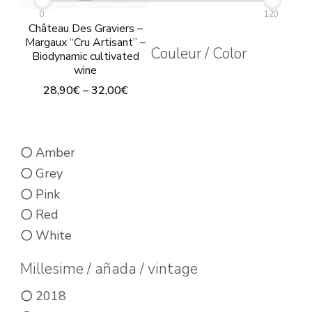
0
120
Château Des Graviers –
Margaux “Cru Artisant” –
Couleur / Color
Biodynamic cultivated
wine
28,90
€
–
32,00
€
This
product
Amber
has
Grey
multiple
Pink
variants.
Red
The
White
options
may
Millesime / añada / vintage
be
2018
chosen