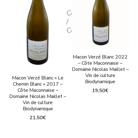
peu
être
êtr
Couleur
choisies
cho
/
sur
Color
sur
la
la
page
pa
du
Macon Verzé Blanc 2022
du
produit
– Côte Maconnaise –
pro
Domaine Nicolas Maillet –
Vin de culture
Macon Verzé Blanc « Le
Biodynamique
Chemin Blanc » 2017 –
Côte Maconnaise –
19,50
€
Domaine Nicolas Maillet –
Ce
Vin de culture
Biodynamique
produit
21,50
€
a
Ce
plusieurs
produit