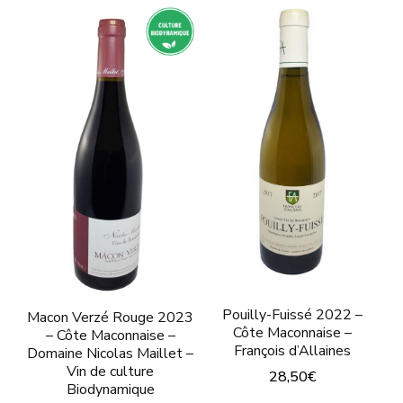
variations.
a
Les
plusieurs
options
variations.
peuvent
Les
être
options
choisies
peuvent
sur
être
la
choisies
page
sur
du
la
produit
page
Pouilly-Fuissé 2022 –
Macon Verzé Rouge 2023
Côte Maconnaise –
du
– Côte Maconnaise –
François d’Allaines
Domaine Nicolas Maillet –
produit
Vin de culture
28,50
€
Biodynamique