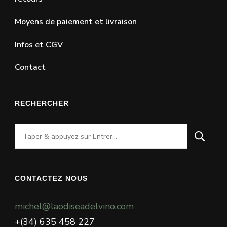
Moyens de paiement et livraison
Infos et CGV
Contact
RECHERCHER
Vous
recherchiez
quelque
chose
CONTACTEZ NOUS
?
michel@laodiseadelvino.com
+(34) 635 458 227