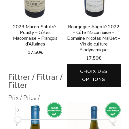
2023 Macon-Solutré-
Bourgogne Aligoté 2022
Pouilly – Côtes
– Côte Maconnaise –
Maconnaise – François
Domaine Nicolas Maillet –
d’Allaines
Vin de culture
Biodynamique
17,50
€
17,50
€
Ce
Ce
produit
CHOIX DES
Filtrer / Filtrar /
pro
OPTIONS
a
Filter
a
plusieurs
plu
Prix / Price /
variations.
vari
Les
0
120
Les
options
opt
peuvent
0
120