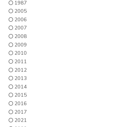
du
1987
produit
2005
2006
2007
2008
2009
2010
2011
2012
2013
2014
2015
2016
2017
2021