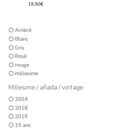
Ce
19,50
€
produit
Ce
a
produit
plusieurs
Ambré
a
variations.
Blanc
plusieurs
Les
Gris
variations.
options
Rosé
Les
rouge
peuvent
options
millesime
être
peuvent
choisies
être
Millesime / añada / vintage
sur
choisies
2004
la
sur
2018
page
la
2019
du
page
15 ans
produit