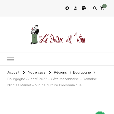
0
La Odisea Del Vino
Vente en ligne de vins français & boutique à Cadiz, Espagne
Accueil
Notre cave
Régions
Bourgogne
Bourgogne Aligoté 2022 – Côte Maconnaise – Domaine
Nicolas Maillet – Vin de culture Biodynamique