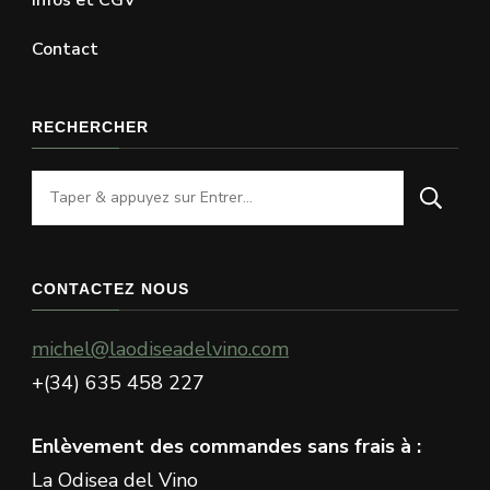
Contact
RECHERCHER
Vous
recherchiez
quelque
chose
CONTACTEZ NOUS
?
michel@laodiseadelvino.com
+(34) 635 458 227
Enlèvement des commandes sans frais à :
La Odisea del Vino