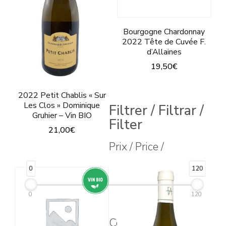
Bourgogne Chardonnay
2022 Tête de Cuvée F.
d’Allaines
19,50
€
Ce
2022 Petit Chablis « Sur
produit
Les Clos » Dominique
Filtrer / Filtrar /
a
Gruhier – Vin BIO
Filter
21,00
€
plusieurs
Prix / Price /
variations.
Ce
Les
produit
0
120
options
a
peuvent
plusieurs
0
120
être
variations.
Couleur
choisies
Les