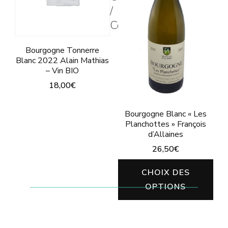
/
sur
options
Color
la
peuvent
page
être
Bourgogne Tonnerre
Blanc 2022 Alain Mathias
du
choisies
– Vin BIO
produit
sur
18,00
€
la
Ce
page
Bourgogne Blanc « Les
produit
Planchottes » François
du
a
d’Allaines
produit
26,50
€
plusieurs
variations.
Ce
CHOIX DES
Les
pro
OPTIONS
options
a
peuvent
plu