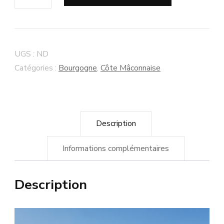
de
Bourgogne
Aligoté
2022
UGS :
ND
-
Catégories :
Bourgogne
,
Côte Mâconnaise
Côte
Maconnaise
-
Description
Domaine
Nicolas
Informations complémentaires
Maillet
-
Description
Vin
de
culture