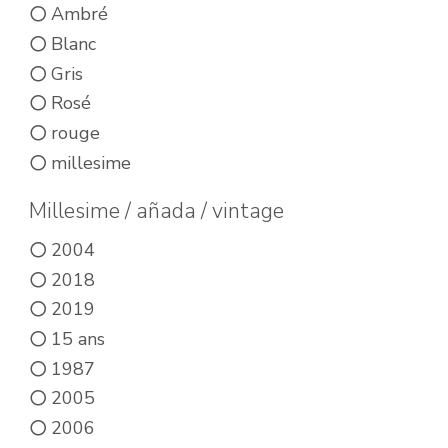
être
vari
Ambré
choisies
Les
Blanc
sur
opt
Gris
la
peu
Rosé
page
êtr
rouge
du
cho
millesime
produit
sur
Millesime / añada / vintage
la
2004
pa
2018
du
2019
pro
15 ans
1987
2005
2006