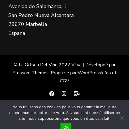
Avenida de Salamanca, 1
San Pedro Nueva Alcantara
29670 Marbella
Espana
© La Odisea Del Vino 2022
Vilva | Développé par
Blossom Themes
. Propulsé par
WordPress
Infos et
CGV
Nous utilisons des cookies pour vous garantir la meilleure
Français
Español
(
Espagnol
)
expérience sur notre site web. Si vous continuez à utiliser ce
site, nous supposerons que vous en êtes satisfait.
English
(
Anglais
)
OK