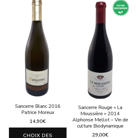
variations.
Les
Les
options
options
peuvent
peuvent
être
être
choisies
choisies
sur
sur
la
la
page
page
du
du
produit
produit
Sancerre Blanc 2016
Sancerre Rouge « La
Patrice Moreux
Moussière » 2014
Alphonse Mellot – Vin de
14,90
€
culture Biodynamique
Ce
29,00
€
CHOIX DES