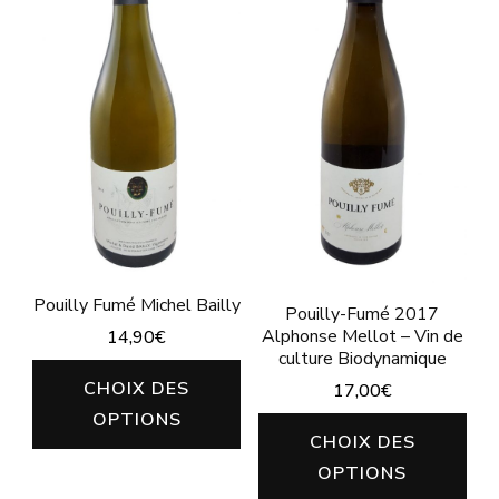
peu
choisies
êtr
sur
cho
la
sur
page
la
du
pa
produit
du
pro
Pouilly Fumé Michel Bailly
Pouilly-Fumé 2017
Alphonse Mellot – Vin de
14,90
€
culture Biodynamique
Ce
CHOIX DES
17,00
€
produit
OPTIONS
Ce
CHOIX DES
a
pro
OPTIONS
plusieurs
a