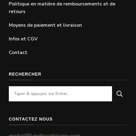
Politique en matière de remboursements et de
retours
Moyens de paiement et livraison
Infos et CGV
Contact
RECHERCHER
Vous
recherchiez
quelque
chose
CONTACTEZ NOUS
?
michel@laodiseadelvino.com