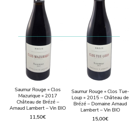
peuvent
peuvent
être
être
choisies
choisies
sur
sur
la
la
page
page
du
du
produit
produit
Saumur Rouge « Clos
Saumur Rouge « Clos Tue-
Mazurique » 2017
Loup » 2015 – Château de
Château de Brézé –
Brézé – Domaine Arnaud
Arnaud Lambert – Vin BIO
Lambert – Vin BIO
11,50
€
15,00
€
Ce
Ce
produit