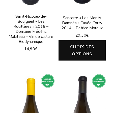
la
page
page
du
Saint-Nicolas-de-
Sancerre « Les Monts
du
Bourgueil « Les
Damnés » Cuvée Corty
produit
produit
Rouillères » 2016 –
2014 – Patrice Moreux
Domaine Frédéric
29,30
€
Mabileau – Vin de culture
Biodynamique
Ce
CHOIX DES
14,90
€
pro
OPTIONS
Ce
a
produit
plu
a
vari
plusieurs
Les
variations.
opt
Les
peu
options
êtr
peuvent