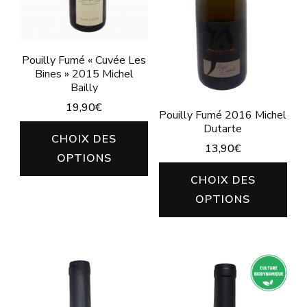
la
être
pa
choisies
du
sur
Pouilly Fumé « Cuvée Les
pro
Bines » 2015 Michel
la
Bailly
page
19,90
€
Pouilly Fumé 2016 Michel
du
Dutarte
Ce
CHOIX DES
produit
13,90
€
produit
OPTIONS
Ce
a
CHOIX DES
pro
plusieurs
OPTIONS
a
variations.
plu
Les
vari
options
Les
peuvent
opt
être