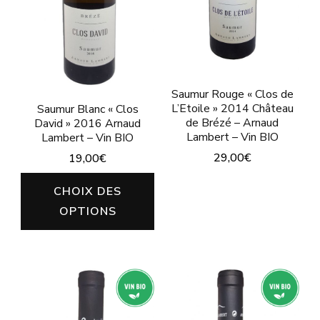
la
la
page
pa
du
du
produit
pro
Saumur Rouge « Clos de
L’Etoile » 2014 Château
Saumur Blanc « Clos
de Brézé – Arnaud
David » 2016 Arnaud
Lambert – Vin BIO
Lambert – Vin BIO
29,00
€
19,00
€
Ce
Ce
CHOIX DES
produit
produit
OPTIONS
a
a
plusieurs
plusieurs
variations.
variations.
Les
Les
options
options