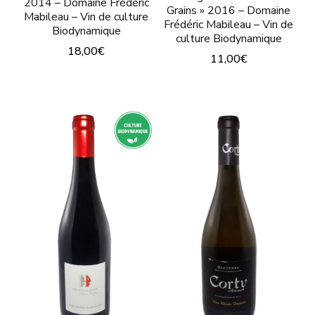
2014 – Domaine Frédéric
Grains » 2016 – Domaine
Mabileau – Vin de culture
Frédéric Mabileau – Vin de
Biodynamique
culture Biodynamique
18,00
€
11,00
€
Ce
Ce
produit
produit
a
a
plusieurs
plusieurs
variations.
variations.
Les
Les
options
options
peuvent
peuvent
être
être
choisies
choisies
sur
sur
la