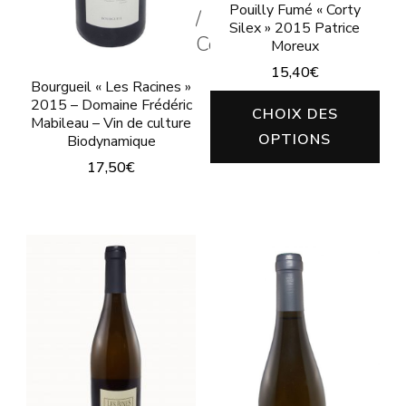
page
Pouilly Fumé « Corty
du
/
Silex » 2015 Patrice
du
Color
produit
Moreux
produit
15,40
€
Bourgueil « Les Racines »
Ce
2015 – Domaine Frédéric
CHOIX DES
Mabileau – Vin de culture
pro
OPTIONS
Biodynamique
a
17,50
€
plu
Ce
vari
produit
Les
a
opt
plusieurs
peu
variations.
êtr
Les
cho
options
sur
peuvent