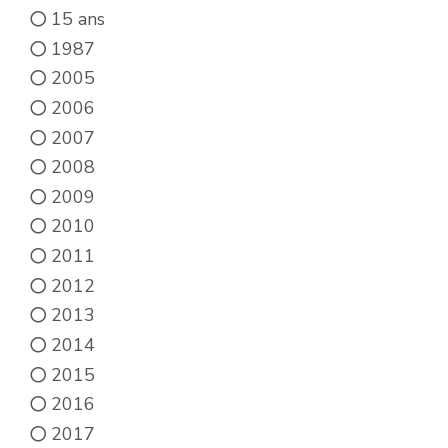
du
15 ans
produit
1987
2005
2006
2007
2008
2009
2010
2011
2012
2013
2014
2015
2016
2017