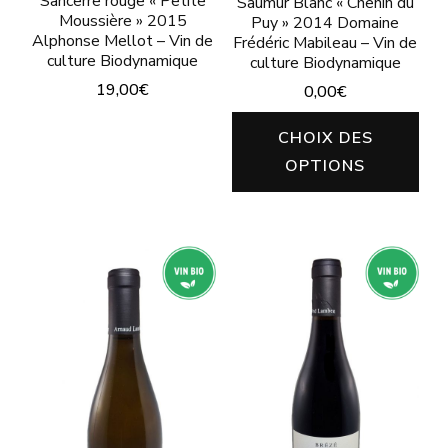
Sancerre rouge « Petite
Saumur Blanc « Chenin du
produit
Moussière » 2015
Puy » 2014 Domaine
Alphonse Mellot – Vin de
Frédéric Mabileau – Vin de
culture Biodynamique
culture Biodynamique
19,00
€
0,00
€
Ce
Ce
CHOIX DES
produit
pro
OPTIONS
a
a
plusieurs
plu
variations.
vari
Les
Les
options
opt
peuvent
peu
être
êtr
choisies
cho
sur
sur