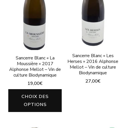
cho
être
sur
choisies
la
sur
pa
la
du
page
pro
du
Sancerre Blanc « Les
Sancerre Blanc « La
produit
Herses » 2016 Alphonse
Moussière » 2017
Mellot – Vin de culture
Alphonse Mellot – Vin de
Biodynamique
culture Biodynamique
27,00
€
19,00
€
Ce
Ce
CHOIX DES
produit
produit
OPTIONS
a
a
plusieurs
plusieurs
variations.