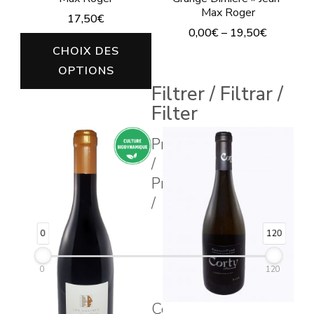
Max Roger
17,50
€
0,00
€
–
19,50
€
Ce
CHOIX DES
Ce
produit
OPTIONS
produit
a
Filtrer / Filtrar /
a
plusieurs
Filter
plusieurs
variations.
Prix
variations.
Les
/
Les
options
Price
options
peuvent
/
peuvent
être
être
0
120
choisies
choisies
sur
0
120
sur
la
la
page
Couleur