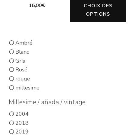
Ce
18,00
€
CHOIX DES
pro
OPTIONS
Ce
a
produit
plu
a
vari
Ambré
plusieurs
Les
Blanc
variations.
opt
Gris
Les
peu
Rosé
options
êtr
rouge
peuvent
cho
millesime
être
sur
choisies
Millesime / añada / vintage
la
sur
2004
pa
la
2018
du
page
2019
pro