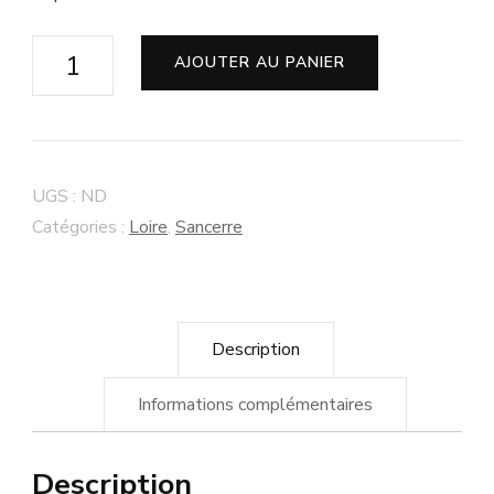
quantité
AJOUTER AU PANIER
de
Sancerre
Blanc
2016
UGS :
ND
Patrice
Catégories :
Loire
,
Sancerre
Moreux
Description
Informations complémentaires
Description