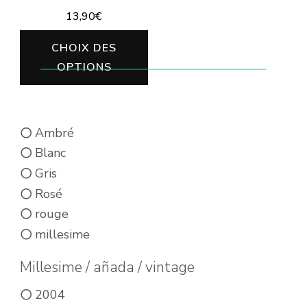
13,90
€
Ce
CHOIX DES
produit
OPTIONS
a
plusieurs
variations.
Ambré
Les
Blanc
options
Gris
peuvent
Rosé
être
rouge
choisies
millesime
sur
Millesime / añada / vintage
la
2004
page