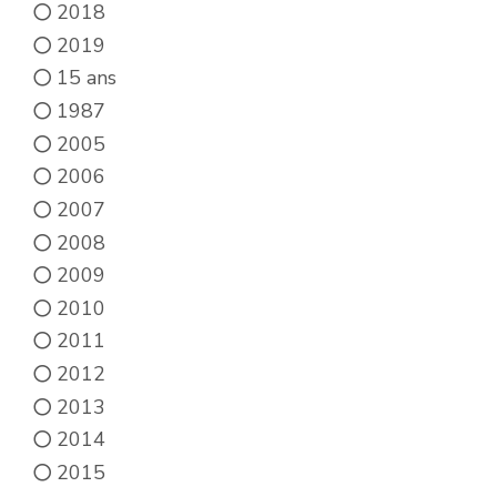
2018
du
2019
produit
15 ans
1987
2005
2006
2007
2008
2009
2010
2011
2012
2013
2014
2015