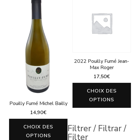
2022 Pouilly Fumé Jean-
Max Roger
17,50
€
Ce
CHOIX DES
pro
OPTIONS
Pouilly Fumé Michel Bailly
a
14,90
€
plu
Ce
vari
Filtrer / Filtrar /
CHOIX DES
produit
Filter
Les
OPTIONS