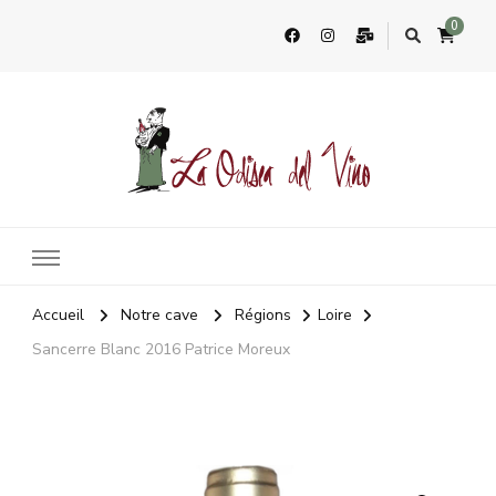
0
La Odisea Del Vino
Vente en ligne de vins français & boutique à Cadiz, Espagne
Accueil
Notre cave
Régions
Loire
Sancerre Blanc 2016 Patrice Moreux