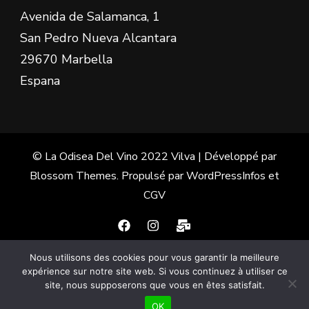
Avenida de Salamanca, 1
San Pedro Nueva Alcantara
29670 Marbella
Espana
© La Odisea Del Vino 2022
Vilva | Développé par
Blossom Themes
. Propulsé par
WordPress
Infos et
CGV
Nous utilisons des cookies pour vous garantir la meilleure
Français
Español
(
Espagnol
)
expérience sur notre site web. Si vous continuez à utiliser ce
site, nous supposerons que vous en êtes satisfait.
English
(
Anglais
)
OK