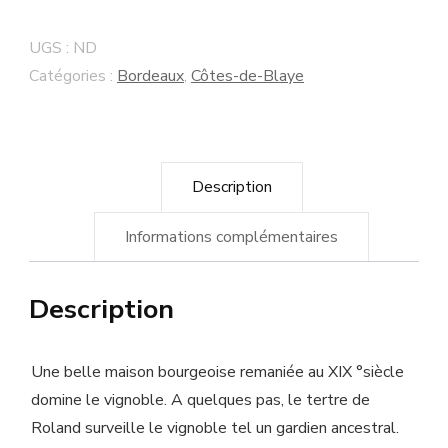
Roland
La
UGS :
ND
Garde
Catégories :
Bordeaux
,
Côtes-de-Blaye
"Prestige"
2012
Blaye
Description
Côtes
de
Informations complémentaires
Bordeaux
-
Description
Vin
de
Une belle maison bourgeoise remaniée au XIX °siècle
culture
domine le vignoble. A quelques pas, le tertre de
Biodynamique
Roland surveille le vignoble tel un gardien ancestral.