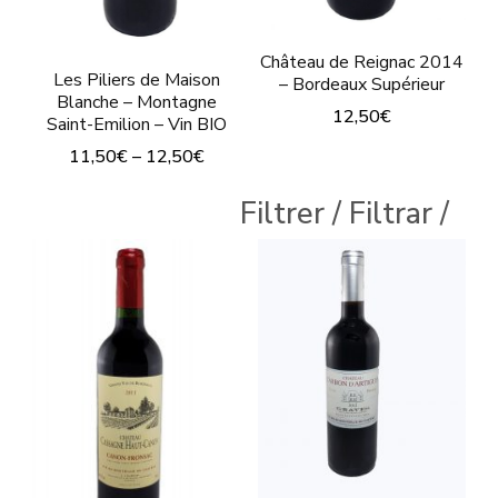
Château de Reignac 2014
Les Piliers de Maison
– Bordeaux Supérieur
Blanche – Montagne
12,50
€
Saint-Emilion – Vin BIO
Ce
11,50
€
–
12,50
€
produit
Ce
Filtrer / Filtrar /
a
produit
plusieurs
a
variations.
plusieurs
Les
variations.
options
Les
peuvent
options
être
peuvent
choisies
être