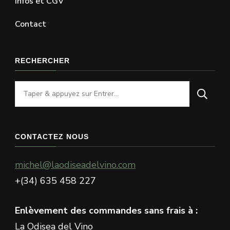
Infos et CGV
Contact
RECHERCHER
Vous
recherchiez
quelque
chose
CONTACTEZ NOUS
?
michel@laodiseadelvino.com
+(34) 635 458 227
Enlèvement des commandes sans frais à :
La Odisea del Vino