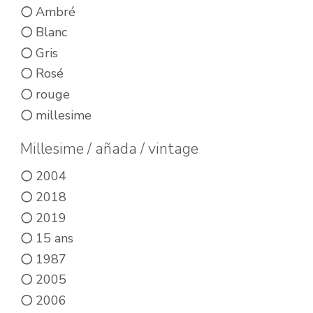
sur
Ambré
la
Blanc
pa
Gris
du
Rosé
pro
rouge
millesime
Millesime / añada / vintage
2004
2018
2019
15 ans
1987
2005
2006