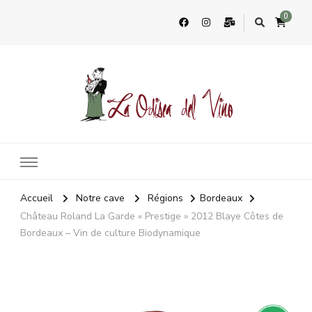
0
La Odisea Del Vino
Vente en ligne de vins français & boutique à Cadiz, Espagne
Accueil
Notre cave
Régions
Bordeaux
Château Roland La Garde « Prestige » 2012 Blaye Côtes de
Bordeaux – Vin de culture Biodynamique