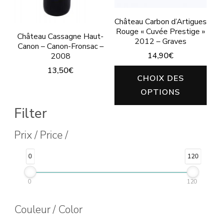
sur
choisies
la
sur
Château Carbon d’Artigues
page
Rouge « Cuvée Prestige »
la
Château Cassagne Haut-
2012 – Graves
du
Canon – Canon-Fronsac –
page
14,90
€
2008
produit
du
13,50
€
Ce
CHOIX DES
produit
pro
OPTIONS
a
Filter
plu
Prix / Price /
vari
Les
0
120
opt
peu
0
120
êtr
Couleur / Color
cho