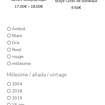
Blaye Côtes de Bordeaux
17,00
€
–
18,00
€
9,50
€
Ce
Ce
produit
produit
Ambré
a
a
Blanc
plusieurs
plusieurs
Gris
variations.
variations.
Rosé
Les
Les
rouge
options
options
millesime
peuvent
peuvent
être
être
Millesime / añada / vintage
choisies
choisies
2004
sur
sur
2018
la
la
2019
page
page
15 ans