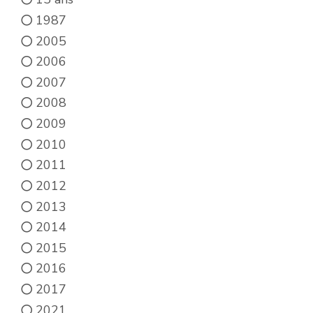
du
du
1987
produit
produit
2005
2006
2007
2008
2009
2010
2011
2012
2013
2014
2015
2016
2017
2021