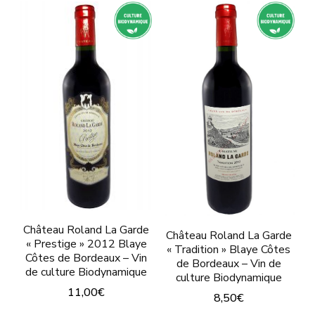
plusieurs
a
variations.
plusieurs
Les
variations.
options
Les
peuvent
options
être
peuvent
choisies
être
sur
choisies
la
sur
page
la
du
Château Roland La Garde
page
Château Roland La Garde
produit
« Prestige » 2012 Blaye
« Tradition » Blaye Côtes
du
Côtes de Bordeaux – Vin
de Bordeaux – Vin de
de culture Biodynamique
culture Biodynamique
produit
11,00
€
8,50
€