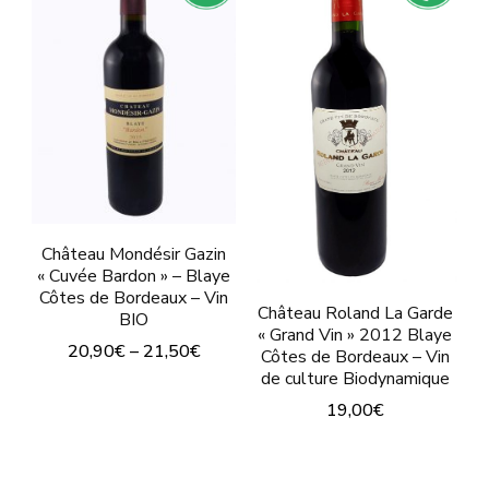
plusieurs
plusieurs
variations.
variations.
Les
Les
options
options
peuvent
peuvent
être
être
choisies
choisies
sur
sur
Château Mondésir Gazin
« Cuvée Bardon » – Blaye
la
la
Côtes de Bordeaux – Vin
page
page
Château Roland La Garde
BIO
« Grand Vin » 2012 Blaye
du
du
20,90
€
–
21,50
€
Côtes de Bordeaux – Vin
produit
de culture Biodynamique
produit
Ce
19,00
€
produit
Ce
a
produit