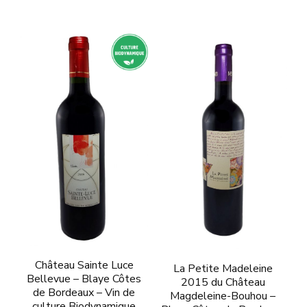
Ce
Ce
produit
produit
a
a
plusieurs
plusieurs
variations.
variations.
Les
Les
options
options
peuvent
peuvent
être
être
choisies
choisies
sur
sur
la
la
page
page
Château Sainte Luce
La Petite Madeleine
du
Bellevue – Blaye Côtes
du
2015 du Château
de Bordeaux – Vin de
Magdeleine-Bouhou –
produit
produit
culture Biodynamique