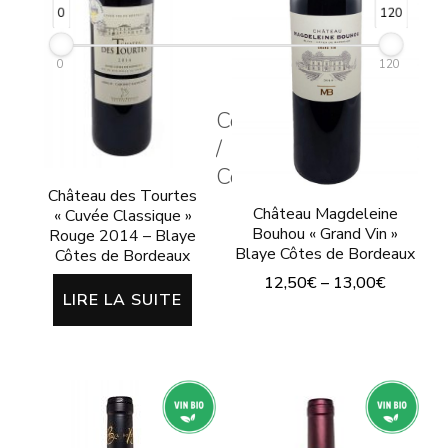
êtr
être
0
120
cho
choisies
sur
0
120
sur
la
la
Couleur
pa
page
/
du
du
Color
pro
produit
Château des Tourtes
Château Magdeleine
« Cuvée Classique »
Bouhou « Grand Vin »
Rouge 2014 – Blaye
Blaye Côtes de Bordeaux
Côtes de Bordeaux
12,50
€
–
13,00
€
LIRE LA SUITE
Ce
produit
a
plusieurs
variations.