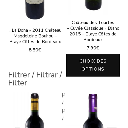
Château des Tourtes
« Cuvée Classique » Blanc
« La Boha » 2011 Château
2015 – Blaye Côtes de
Magdeleine Bouhou –
Bordeaux
Blaye Côtes de Bordeaux
7,90
€
8,50
€
Ce
Ce
CHOIX DES
pro
produit
OPTIONS
Filtrer / Filtrar /
a
a
Filter
plu
plusieurs
vari
Prix
variations.
Les
/
Les
Price
opt
options
/
peu
peuvent