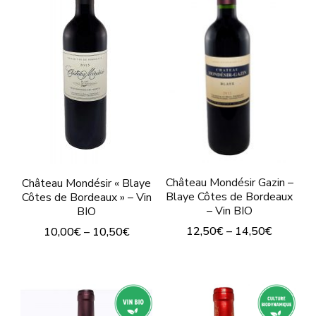
Les
options
peuvent
être
choisies
sur
la
page
Château Mondésir Gazin –
Château Mondésir « Blaye
du
Blaye Côtes de Bordeaux
Côtes de Bordeaux » – Vin
– Vin BIO
BIO
produit
12,50
€
–
14,50
€
10,00
€
–
10,50
€
Ce
Ce
produit
produit
a
a