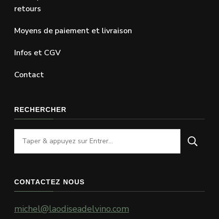
retours
Moyens de paiement et livraison
Infos et CGV
Contact
RECHERCHER
Vous
recherchiez
quelque
chose
CONTACTEZ NOUS
?
michel@laodiseadelvino.com