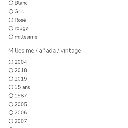
Blanc
plusieurs
Gris
variations.
Rosé
Les
rouge
options
millesime
peuvent
être
Millesime / añada / vintage
choisies
2004
sur
2018
la
2019
page
15 ans
du
1987
produit
2005
2006
2007