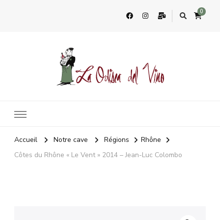
0
La Odisea Del Vino
Vente en ligne de vins français & boutique à Cadiz, Espagne
Accueil
Notre cave
Régions
Rhône
Côtes du Rhône « Le Vent » 2014 – Jean-Luc Colombo