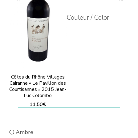
0
120
être
être
choisies
Couleur / Color
choisies
sur
sur
la
la
page
page
du
du
produit
produit
Côtes du Rhône Villages
Cairanne « Le Pavillon des
Courtisannes » 2015 Jean-
Luc Colombo
11,50
€
Ce
produit
Ambré
a