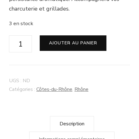
charcuterie et grillades.
3 en stock
quantité
AJOUTER AU PANIER
de
Côtes
du
Rhône
UGS :
ND
"Le
Catégories :
Côtes-du-Rhône
,
Rhône
Vent"
2014
-
Description
Jean-
Luc