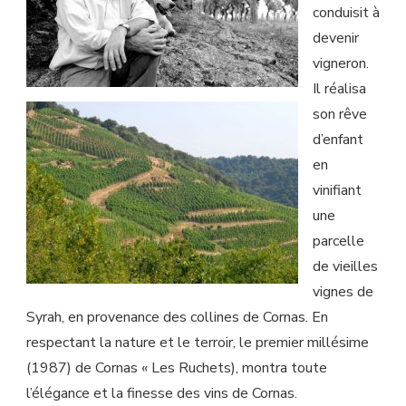
conduisit à
devenir
vigneron.
Il réalisa
son rêve
d’enfant
en
vinifiant
une
parcelle
de vieilles
vignes de
Syrah, en provenance des collines de Cornas. En
respectant la nature et le terroir, le premier millésime
(1987) de Cornas « Les Ruchets), montra toute
l’élégance et la finesse des vins de Cornas.