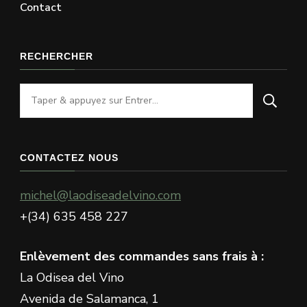
Contact
RECHERCHER
Vous
recherchiez
quelque
chose
CONTACTEZ NOUS
?
michel@laodiseadelvino.com
+(34) 635 458 227
Enlèvement des commandes sans frais à :
La Odisea del Vino
Avenida de Salamanca, 1