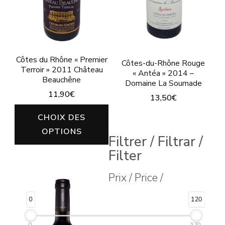
Côtes du Rhône « Premier
Côtes-du-Rhône Rouge
Terroir » 2011 Château
« Antéa » 2014 –
Beauchêne
Domaine La Soumade
11,90
€
13,50
€
Ce
Ce
CHOIX DES
produit
produit
OPTIONS
Filtrer / Filtrar /
a
a
Filter
plusieurs
plusieurs
variations.
Prix / Price /
variations.
Les
Les
0
120
options
options
peuvent
peuvent