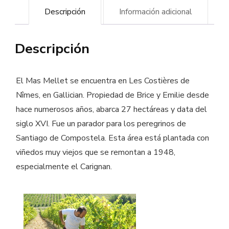
Descripción
Información adicional
-
Bodega
Descripción
Mas
Mellet
-
El Mas Mellet se encuentra en Les Costières de
Vino
Nîmes, en Gallician. Propiedad de Brice y Emilie desde
hace numerosos años, abarca 27 hectáreas y data del
ecológico
siglo XVI. Fue un parador para los peregrinos de
cantidad
Santiago de Compostela. Esta área está plantada con
viñedos muy viejos que se remontan a 1948,
especialmente el Carignan.