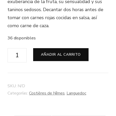
exuberancia de la fruta, su sensualidad y sus
taninos sedosos. Decantar dos horas antes de
tomar con carnes rojas cocidas en salsa, así
como carne de caza.
36 disponibles
Vin
AÑADIR AL CARRITO
de
Pays
du
Gard
SKU:
N/D
"Cuvée
Categorías:
Costières de Nîmes
,
Languedoc
Carignan
Méchant"
2014