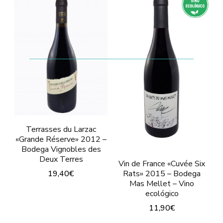
tiene
múltiples
múltiples
variantes.
variantes.
Las
Las
opciones
opciones
se
se
pueden
pueden
elegir
elegir
en
en
Terrasses du Larzac
la
«Grande Réserve» 2012 –
la
página
Bodega Vignobles des
página
Deux Terres
de
Vin de France «Cuvée Six
de
19,40
€
Rats» 2015 – Bodega
producto
Mas Mellet – Vino
producto
Este
ecológico
producto
11,90
€
tiene