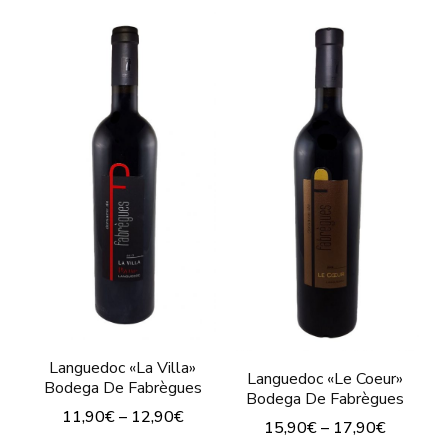
producto
variantes.
tiene
Las
múltiples
opciones
variantes.
se
Las
pueden
opciones
elegir
se
en
pueden
la
elegir
página
en
de
la
producto
página
Languedoc «La Villa»
de
Languedoc «Le Coeur»
Bodega De Fabrègues
Bodega De Fabrègues
producto
11,90
€
–
12,90
€
15,90
€
–
17,90
€