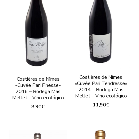
Las
opciones
opciones
se
se
pueden
pueden
elegir
elegir
en
en
la
la
página
página
de
Costières de Nîmes
de
Costières de Nîmes
«Cuvée Pari Tendresse»
producto
«Cuvée Pari Finesse»
producto
2014 – Bodega Mas
2016 – Bodega Mas
Mellet – Vino ecológico
Mellet – Vino ecológico
11,90
€
8,90
€
Este
Este
producto
producto
tiene
tiene