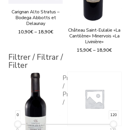
Carignan Alto Stratus –
Bodega Abbotts et
Delaunay
Château Saint-Eulalie «La
10,90
€
–
18,90
€
Cantilène» Minervois «La
Este
Livinière»
15,90
€
–
18,90
€
producto
Filtrer / Filtrar /
tiene
Este
Filter
múltiples
producto
Prix
variantes.
tiene
/
Las
múltiples
Price
opciones
variantes.
/
se
Las
pueden
opciones
0
120
elegir
se
0
120