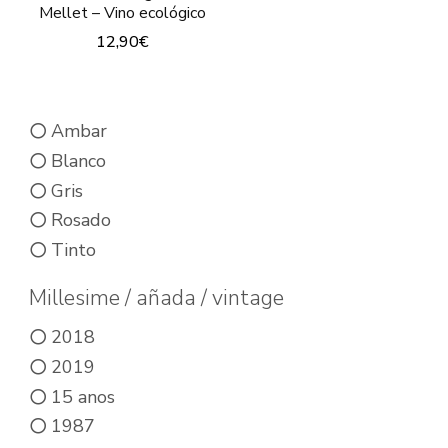
Mellet – Vino ecológico
12,90
€
Este
producto
Ambar
tiene
Blanco
múltiples
Gris
variantes.
Rosado
Las
Tinto
opciones
se
Millesime / añada / vintage
pueden
2018
elegir
2019
en
15 anos
la
1987
página