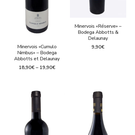
la
la
página
pág
de
Minervois «Réserve» –
de
producto
Bodega Abbotts &
pro
Delaunay
Minervois «Cumulo
9,90
€
Nimbus» – Bodega
Este
Abbotts et Delaunay
producto
18,90
€
–
19,90
€
tiene
Este
múltiples
producto
variantes.
tiene
Las
múltiples
opciones
variantes.
se
Las
pueden
opciones