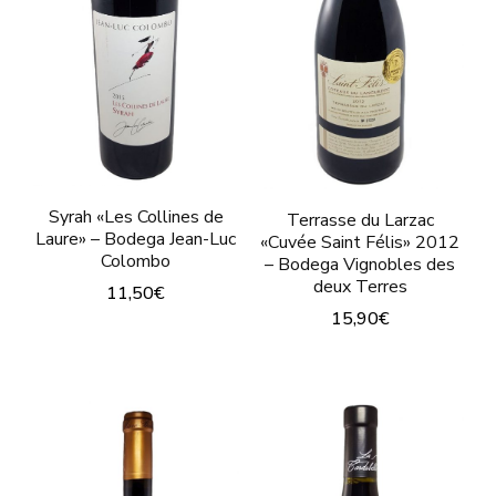
elegir
se
en
pueden
la
elegir
página
en
de
la
producto
página
Syrah «Les Collines de
Terrasse du Larzac
de
Laure» – Bodega Jean-Luc
«Cuvée Saint Félis» 2012
Colombo
– Bodega Vignobles des
producto
deux Terres
11,50
€
15,90
€
Este
Este
producto
producto
tiene
tiene
múltiples
múltiples
variantes.
variantes.