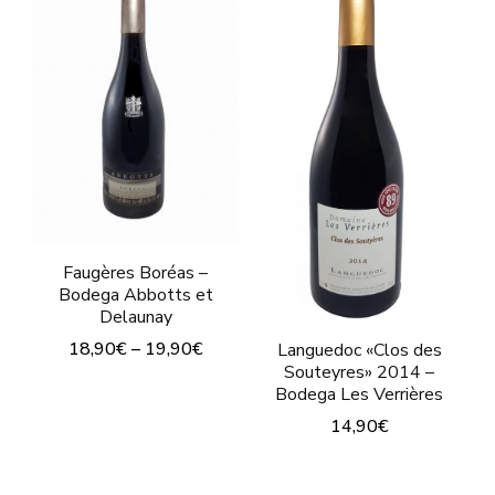
múltiples
múltiples
variantes.
variantes.
Las
Las
opciones
opciones
se
se
pueden
pueden
elegir
elegir
en
en
Faugères Boréas –
la
Bodega Abbotts et
la
Delaunay
página
página
18,90
€
–
19,90
€
Languedoc «Clos des
de
de
Souteyres» 2014 –
Este
Bodega Les Verrières
producto
producto
producto
14,90
€
tiene
Este
múltiples