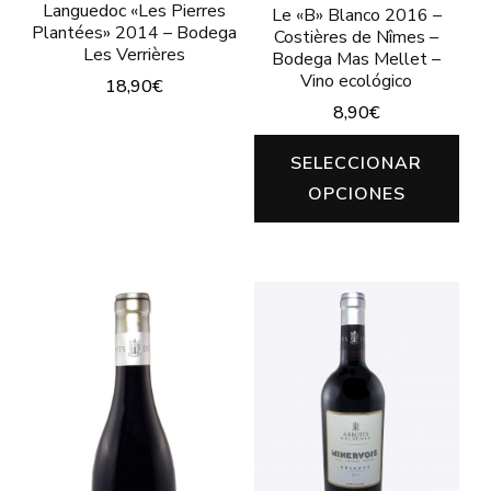
Languedoc «Les Pierres
de
Le «B» Blanco 2016 –
de
Plantées» 2014 – Bodega
Costières de Nîmes –
producto
Les Verrières
producto
Bodega Mas Mellet –
Vino ecológico
18,90
€
8,90
€
Este
Est
producto
SELECCIONAR
pro
tiene
OPCIONES
tie
múltiples
múl
variantes.
var
Las
Las
opciones
opc
se
se
pueden
pu
elegir
ele
en
en