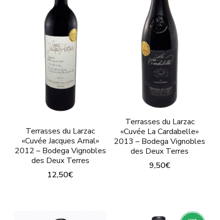
Las
Las
opciones
opciones
se
se
pueden
pueden
elegir
elegir
en
en
la
la
página
página
Terrasses du Larzac
de
Terrasses du Larzac
«Cuvée La Cardabelle»
de
producto
«Cuvée Jacques Arnal»
2013 – Bodega Vignobles
2012 – Bodega Vignobles
producto
des Deux Terres
des Deux Terres
9,50
€
12,50
€
Este
Este
producto
producto
tiene