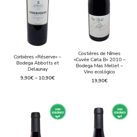
la
se
pág
pueden
de
elegir
pro
en
la
página
Costières de Nîmes
Corbières «Réserve» –
«Cuvée Carla B» 2010 –
de
Bodega Abbotts et
Bodega Mas Mellet –
Delaunay
producto
Vino ecológico
9,90
€
–
10,90
€
19,90
€
Este
Este
producto
producto
tiene
tiene
múltiples
múltiples
variantes.
variantes.
Las