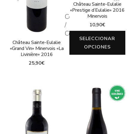
en
pueden
Château Sainte-Eulalie
«Prestige d’Eulalie» 2016
la
elegir
Couleur
Minervois
página
en
/
10,90
€
de
la
Color
Est
producto
SELECCIONAR
página
Château Sainte-Eulalie
pro
OPCIONES
de
«Grand Vin» Minervois «La
tie
Livinière» 2016
producto
múl
25,90
€
var
Este
Las
producto
opc
tiene
se
múltiples
pu
variantes.
ele
Las
en
opciones