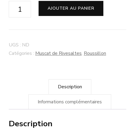
quantité
AJOUTER AU PANIER
de
Muscat
de
Rivesaltes
UGS :
ND
Vin
Catégories :
Muscat de Rivesaltes
,
Roussillon
Doux
Naturel
2016
Description
Domaine
Comelade
Informations complémentaires
Description