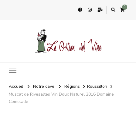
0
La Odisea Del Vino
Vente en ligne de vins français & boutique à Cadiz, Espagne
Accueil
Notre cave
Régions
Roussillon
Muscat de Rivesaltes Vin Doux Naturel 2016 Domaine
Comelade