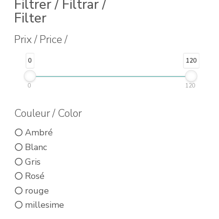
Filtrer / Filtrar /
produit
Filter
a
plusieurs
Prix / Price /
variations.
0
120
Les
options
0
120
peuvent
être
Couleur / Color
choisies
Ambré
sur
Blanc
la
Gris
page
Rosé
du
rouge
produit
millesime