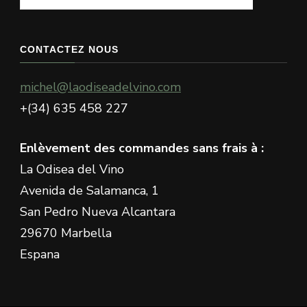
recherchiez
quelque
chose
CONTACTEZ NOUS
?
michel@laodiseadelvino.com
+(34) 635 458 227
Enlèvement des commandes sans frais à :
La Odisea del Vino
Avenida de Salamanca, 1
San Pedro Nueva Alcantara
29670 Marbella
Espana