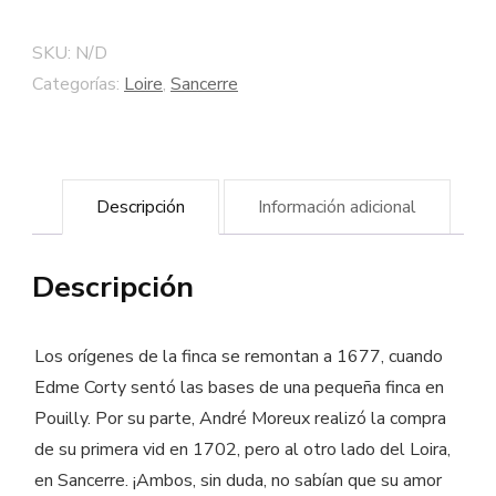
Monts
Damnés"
SKU:
N/D
Cuvée
Categorías:
Loire
,
Sancerre
Corty
2014
-
Descripción
Información adicional
Bodega
Patrice
Descripción
Moreux
cantidad
Los orígenes de la finca se remontan a 1677, cuando
Edme Corty sentó las bases de una pequeña finca en
Pouilly. Por su parte, André Moreux realizó la compra
de su primera vid en 1702, pero al otro lado del Loira,
en Sancerre. ¡Ambos, sin duda, no sabían que su amor