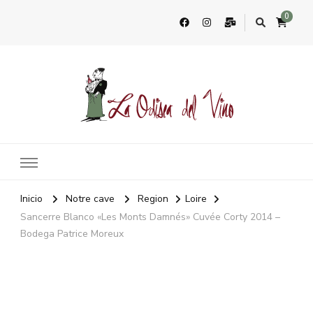
0
La Odisea Del Vino
Vente en ligne de vins français & boutique à Marbella, Espagne
Inicio
Notre cave
Region
Loire
Sancerre Blanco «Les Monts Damnés» Cuvée Corty 2014 –
Bodega Patrice Moreux