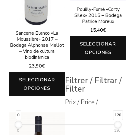
Pouilly-Fumé «Corty
Silex» 2015 – Bodega
Patrice Moreux
15,40
€
Sancerre Blanco «La
Moussière» 2017 –
Est
SELECCIONAR
Bodega Alphonse Mellot
pro
– Vino de cultura
OPCIONES
biodinámica
tie
23,90
€
múl
Este
var
Filtrer / Filtrar /
SELECCIONAR
producto
Filter
Las
OPCIONES
tiene
opc
Prix / Price /
múltiples
se
variantes.
pu
0
120
Las
ele
0
120
opciones
en