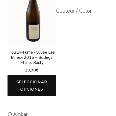
se
la
Couleur / Color
pueden
pág
elegir
de
en
pro
la
página
Pouilly-Fumé «Cuvée Les
de
Bines» 2015 – Bodega
producto
Michel Bailly
19,90
€
Este
SELECCIONAR
producto
OPCIONES
tiene
múltiples
variantes.
Ambar