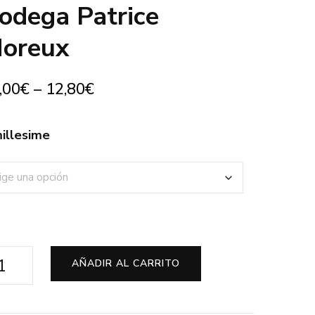
odega Patrice
oreux
,00
€
–
12,80
€
illesime
cerre
AÑADIR AL CARRITO
to