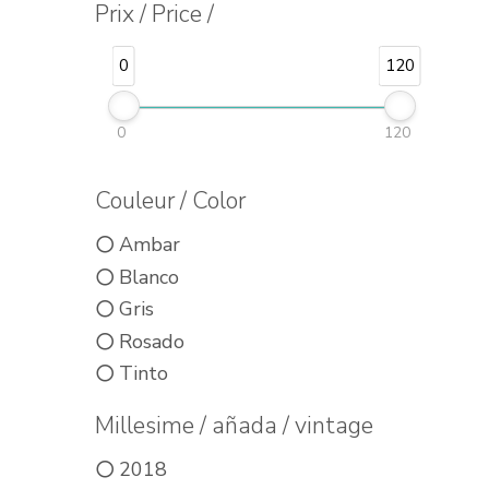
Prix / Price /
0
120
0
120
Couleur / Color
Ambar
Blanco
Gris
Rosado
Tinto
Millesime / añada / vintage
2018