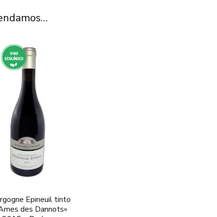
mendamos…
rgogne Epineuil tinto
’Ames des Dannots»