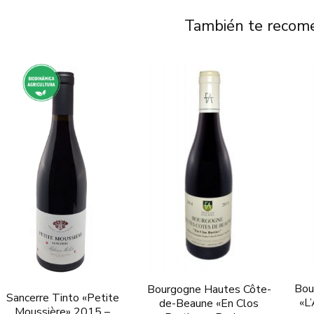
También te reco
Bou
Bourgogne Hautes Côte-
Sancerre Tinto «Petite
«L
de-Beaune «En Clos
Moussière» 2015 –