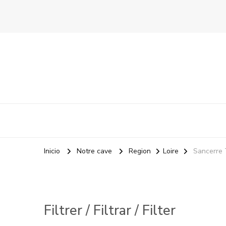
La Odisea Del Vino
Vente en ligne de vins français & boutique à Marbella, 
Inicio
Notre cave
Region
Loire
Sancerre 
Filtrer / Filtrar / Filter