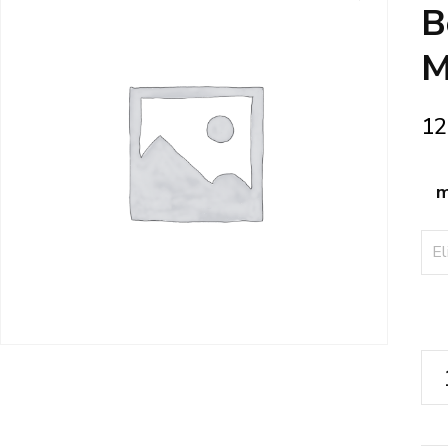
🔍
B
M
12
m
San
Tin
-