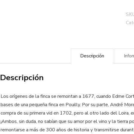
Bo
Pat
SK
Mo
Cat
can
Descripción
Info
Descripción
Los orígenes de la finca se remontan a 1677, cuando Edme Cort
bases de una pequeña finca en Pouilly. Por su parte, André More
compra de su primera vid en 1702, pero al otro lado del Loira, e
¡Ambos, sin duda, no sabían que su amor por el vino y la tierra p
remontarse a más de 300 años de historia y transmitirse duran