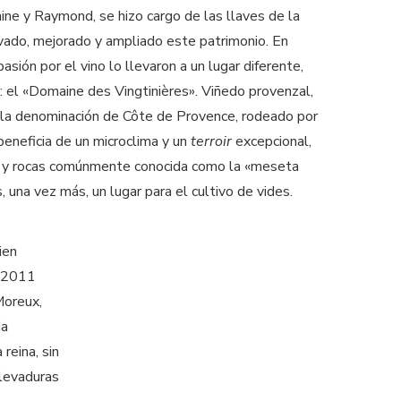
nine y Raymond, se hizo cargo de las llaves de la
ado, mejorado y ampliado este patrimonio. En
asión por el vino lo llevaron a un lugar diferente,
: el «Domaine des Vingtinières». Viñedo provenzal,
 la denominación de Côte de Provence, rodeado por
eneficia de un microclima y un
terroir
excepcional,
s y rocas comúnmente conocida como la «meseta
, una vez más, un lugar para el cultivo de vides.
ien
y 2011
Moreux,
da
reina, sin
 levaduras