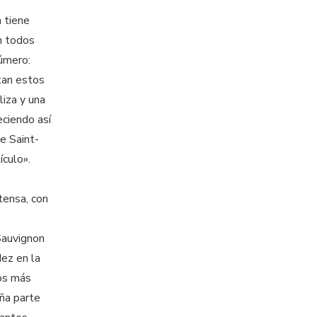
 tiene
n todos
úmero:
tan estos
liza y una
eciendo así
e Saint-
ículo».
tensa, con
Sauvignon
dez en la
los más
eña parte