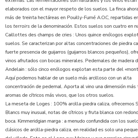
externas. Las fermentaciones son naturales y los vinos están
elaborados con el mayor respeto de los suelos. La finca ahora
más de treinta hectáreas en Pouilly-Fumé A.O.C, repartidas e
los
terroirs
de la denominación. Estos suelos son cuatro en n
Caillottes des champs de cries : Unos quince enólogos explo
suelos. Se caracterizan por altas concentraciones de piedra ca
fuerte presencia de guijarros (guijarros blancos pequeños), ofr
vinos afrutados con bocas minerales. Pedernales de madera d
Andelain : sólo cinco enólogos explotan esta parte del «mont
Aquí podemos hablar de un suelo más arcilloso con un alta
concentración de pedernal. Aporta al vino una dimensión más 
aromas de cítricos más vivos, que los otros suelos.
La meseta de Loges : 100% arcilla-piedra caliza, ofrecemos 
Blancs muy inusual, notas de cítricos y fruta blanca con redon
boca. Kimmeridgian marga : a menudo confundida con los sue
clásicos de arcilla-piedra caliza, en realidad es solo una pequ