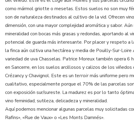
del viñedo. Este es el Loge aux Moines y sus parcelas circund
como mármol griotte o mesetas. Estos suelos no son muy fér
son de naturaleza destinados al cultivo de la vid. Ofrecen vin
dimensión, con una mayor complejidad aromática y sabor. Aún
mineralidad con bocas más grasas y redondas, aportando al vi
potencial de guarda más interesante. Por placer y respeto a la
la finca aún cultiva una hectárea y media de Pouilly-Sur-Loire 
variedad de uva Chasselas. Patrice Moreux también opera 6 
en Sancerre, en los suelos arcillosos y calizos de los viñedos
Crézancy y Chavignol. Este es un
terroir
más uniforme pero m
cualitativo, especialmente porque el 70% de las parcelas so
con exposición sur/sureste. La madurez es por lo tanto óptim
vino feminidad, sutileza, delicadeza y mineralidad.
Aquí podemos mencionar algunas parcelas muy solicitadas c
Rafins», «Rue de Vaux» o «Les Monts Damnés».