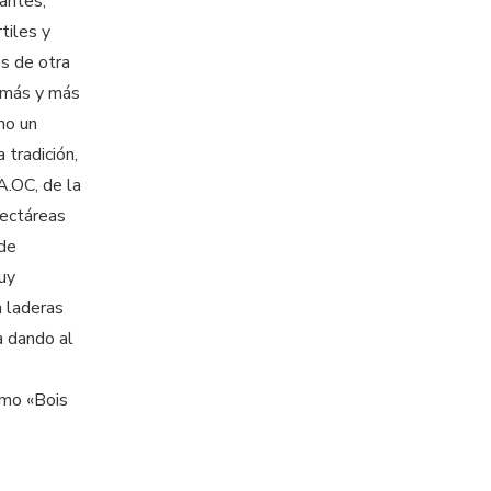
antes,
tiles y
os de otra
 más y más
no un
 tradición,
A.OC, de la
hectáreas
 de
uy
n laderas
a dando al
omo «Bois